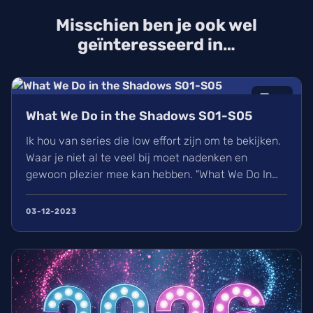
Misschien ben je ook wel
geïnteresseerd in…
7
/10
What We Do in the Shadows S01-S05
Ik hou van series die low effort zijn om te bekijken.
Waar je niet al te veel bij moet nadenken en
gewoon plezier mee kan hebben. "What We Do In
The Shadows" paste perfect in dit plaatje. Maar
doet het genoeg om mij vijf seizoenen geboeid
03-12-2023
genoeg te houden om te blijven kijken?