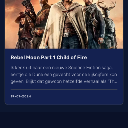
Rebel Moon Part 1 Child of Fire
Ik keek uit naar een nieuwe Science Fiction saga,
eentje die Dune een gevecht voor de kijkcijfers kon
geven. Blijkt dat gewoon hetzelfde verhaal als "The
Seven Samurai" of "The Magnificent Seven" te
nemen en er wat elementen uit Star Wars en mooie
19-07-2024
slowmotion beelden erdoor te mixen niet genoeg is
hiervoor... Who knew? Rebel Moon Part 1: A Child of
Fire vond ik mooi gemaakt maar saai gesmaakt.
Wanneer kwam Dune Part 2 nu ook weer uit?