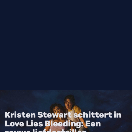
Kristen Stewart schittert in
Love Lies Bleeding: Een