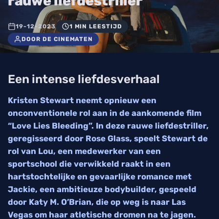
rauwe liefdestriller
19-12-2023
1 MIN LEESTIJD
DOOR DE CINEMATEN
Een intense liefdesverhaal
Kristen Stewart neemt opnieuw een
onconventionele rol aan in de aankomende film
“Love Lies Bleeding”. In deze rauwe liefdestriller,
geregisseerd door Rose Glass, speelt Stewart de
rol van Lou, een medewerker van een
sportschool die verwikkeld raakt in een
hartstochtelijke en gevaarlijke romance met
Jackie, een ambitieuze bodybuilder, gespeeld
door Katy M. O’Brian, die op weg is naar Las
Vegas om haar atletische dromen na te jagen.