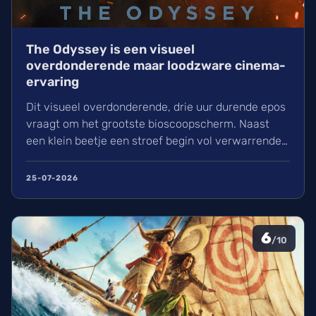
The Odyssey is een visueel
overdonderende maar loodzware cinema-
ervaring
Dit visueel overdonderende, drie uur durende epos
vraagt om het grootste bioscoopscherm. Naast
een klein beetje een stroef begin vol verwarrende
flashbacks en wisselend acteerwerk, evolueert de
film in een indrukwekkend epos vol praktische
25-07-2026
effecten en uniek sound design.
6
/10