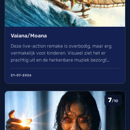
Vaiana/Moana
Deze live-action remake is overbodig, maar erg
vermakelijk voor kinderen. Visueel ziet het er
prachtig uit en de herkenbare muziek bezorgt
kippenvel. Hoewel de lore complex is, zorgt het
avontuur voor een heerlijke ervaring in de
21-07-2026
bioscoop.
7
/10