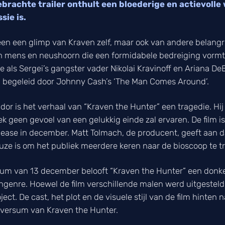
brachte trailer onthult een bloederige en actievolle
ie is.
lleen een glimp van Kraven zelf, maar ook van andere belang
n mens en neushoorn die een formidabele bedreiging vormt.
als Sergei’s gangster vader Nikolai Kravinoff en Ariana DeB
n, begeleid door Johnny Cash’s ‘The Man Comes Around’.
dor is het verhaal van “Kraven the Hunter” een tragedie. H
iek geen gevoel van een gelukkig einde zal ervaren. De film 
lease in december. Matt Tolmach, de producent, geeft aan d
ze is om het publiek meerdere keren naar de bioscoop te t
um van 13 december belooft “Kraven the Hunter” een donke
enre. Hoewel de film verschillende malen werd uitgesteld, l
oject. De cast, het plot en de visuele stijl van de film hinte
niversum van Kraven the Hunter.