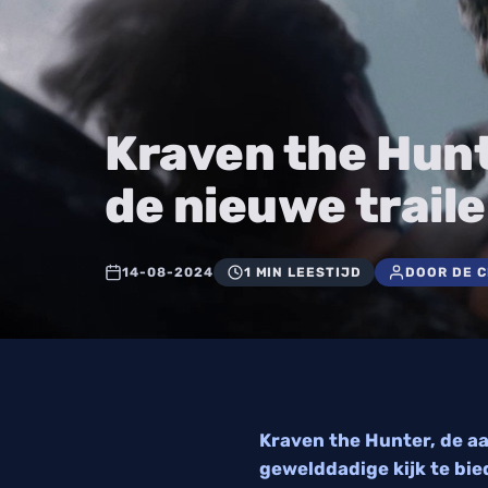
Kraven the Hun
de nieuwe traile
14-08-2024
1 MIN LEESTIJD
DOOR DE 
Kraven the Hunter, de a
gewelddadige kijk te bie