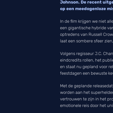
Johnson. De recent uitge
op een meedogenloze miss
In de film krijgen we niet a
een gigantische hybride va
optredens van Russell Crowe 
laat een sombere sfeer zie
Volgens regisseur J.C. Chan
eindcredits rollen, het publ
en staat nu gepland voor re
feestdagen een bewuste keu
Met de geplande releasedat
worden aan het superheldeng
vertrouwen te zijn in het pr
emotionele reis door het u