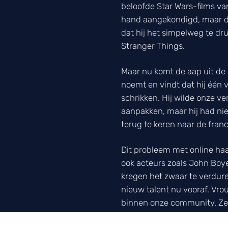
beloofde Star Wars-films va
hand aangekondigd, maar daa
dat hij het simpelweg te dru
Stranger Things.
Maar nu komt de aap uit d
noemt en vindt dat hij één 
schrikken. Hij wilde onze 
aanpakken, maar hij had niet
terug te keren naar de franc
Dit probleem met online haat
ook acteurs zoals John Boye
kregen het zwaar te verdur
nieuw talent nu vooraf. Vr
binnen onze community. Ze
niet kan beloven dat Lucasf