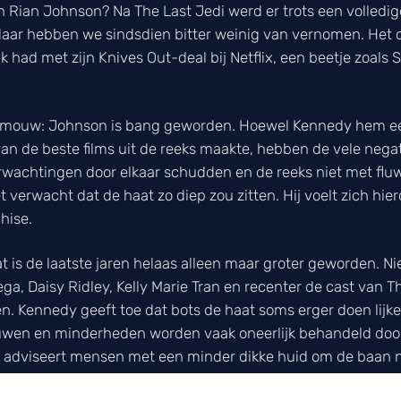
n Rian Johnson? Na The Last Jedi werd er trots een volledige
r hebben we sindsdien bitter weinig van vernomen. Het off
k had met zijn Knives Out-deal bij Netflix, een beetje zoals
e mouw: Johnson is bang geworden. Hoewel Kennedy hem een
van de beste films uit de reeks maakte, hebben de vele neg
verwachtingen door elkaar schudden en de reeks niet met f
 verwacht dat de haat zo diep zou zitten. Hij voelt zich hie
hise.
 is de laatste jaren helaas alleen maar groter geworden. Ni
ga, Daisy Ridley, Kelly Marie Tran en recenter de cast van 
en. Kennedy geeft toe dat bots de haat soms erger doen lij
ouwen en minderheden worden vaak oneerlijk behandeld door
 adviseert mensen met een minder dikke huid om de baan n
ilm hen tegen al die nare berichten kan beschermen.