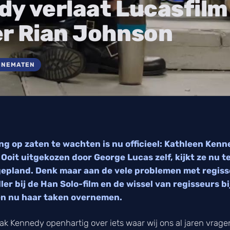
y verlaat Lucasfilm
er Rian Johnson
INEMATEN
ng op zaten te wachten is nu officieel: Kathleen Kenn
 Ooit uitgekozen door George Lucas zelf, kijkt ze nu
s gepland. Denk maar aan de vele problemen met regiss
ler bij de Han Solo-film en de wissel van regisseurs bi
en nu haar taken overnemen.
rak Kennedy openhartig over iets waar wij ons al jaren vragen 