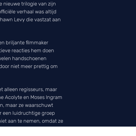
 nieuwe trilogie van zijn
iciële verhaal was altijd
 Shawn Levy die vastzat aan
 briljante filmmaker
atieve reacties hem doen
luwelen handschoenen
rdoor niet meer prettig om
et alleen regisseurs, maar
The Acolyte en Moses Ingram
ken, maar ze waarschuwt
 een luidruchtige groep
iet aan te nemen, omdat ze