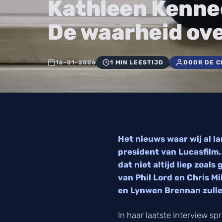
Kathleen Kenned
De waarheid ov
16-01-2026
1 MIN LEESTIJD
DOOR DE C
Het nieuws waar wij al la
president van Lucasfilm.
dat niet altijd liep zoal
van Phil Lord en Chris Mil
en Lynwen Brennan zull
In haar laatste interview sp