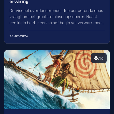
ervaring
Dit visueel overdonderende, drie uur durende epos
vraagt om het grootste bioscoopscherm. Naast
een klein beetje een stroef begin vol verwarrende
flashbacks en wisselend acteerwerk, evolueert de
film in een indrukwekkend epos vol praktische
25-07-2026
effecten en uniek sound design.
6
/10