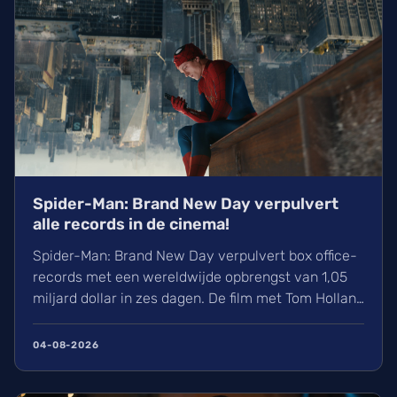
Spider-Man: Brand New Day verpulvert
alle records in de cinema!
Spider-Man: Brand New Day verpulvert box office-
records met een wereldwijde opbrengst van 1,05
miljard dollar in zes dagen. De film met Tom Holland
en Zendaya haalt hiermee bijna Avengers:
Endgame in. Volgens hollywoodreporter.com
04-08-2026
zorgden wij massaal voor uitverkochte zalen,
ondanks de hitte. Ontdek alles over de cast en de