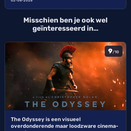
02-08-2026
Broadway-ster. Wij blikken terug op het leven van
deze karakteracteur die een natuurlijke dood stierf
Misschien ben je ook wel
in New York.
geïnteresseerd in…
9
/10
The Odyssey is een visueel
overdonderende maar loodzware cinema-