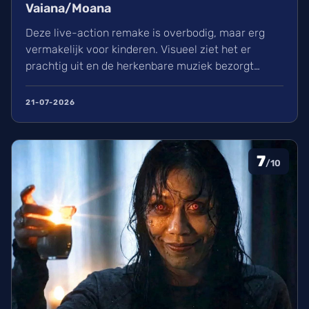
Vaiana/Moana
Deze live-action remake is overbodig, maar erg
vermakelijk voor kinderen. Visueel ziet het er
prachtig uit en de herkenbare muziek bezorgt
kippenvel. Hoewel de lore complex is, zorgt het
avontuur voor een heerlijke ervaring in de
21-07-2026
bioscoop.
7
/10