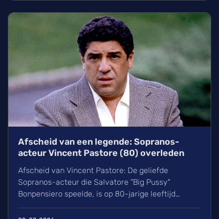
kerstfilm in de Belgische bioscopen.
Afscheid van een legende: Sopranos-
acteur Vincent Pastore (80) overleden
Afscheid van Vincent Pastore: De geliefde
Sopranos-acteur die Salvatore "Big Pussy"
Bonpensiero speelde, is op 80-jarige leeftijd
overleden. Ontdek meer over zijn indrukwekkende
carrière van nachtclubeigenaar tot maffia-icoon en