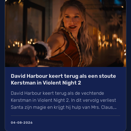
IMAX-release.
David Harbour keert terug als een stoute
Kerstman in Violent Night 2
David Harbour keert terug als de vechtende
Kerstman in Violent Night 2. In dit vervolg verliest
Santa zijn magie en krijgt hij hulp van Mrs. Claus,
gespeeld door Kristen Bell. Ontdek alles over de
nieuwe cast met Jared Harris, het Viking-verleden
04-08-2026
van Santa en de releasedatum van deze actievolle