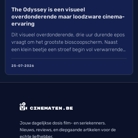
The Odyssey is een visueel
overdonderende maar loodzware cinema-
ervaring
Dit visueel overdonderende, drie uur durende epos
vraagt om het grootste bioscoopscherm. Naast
een klein beetje een stroef begin vol verwarrende
flashbacks en wisselend acteerwerk, evolueert de
film in een indrukwekkend epos vol praktische
25-07-2026
effecten en uniek sound design.
Jouw dagelijkse dosis film- en seriekenners.
Nieuws, reviews, en diepgaande artikelen voor de
echte liefhebber.