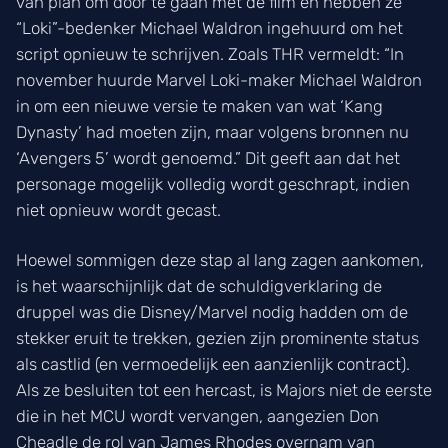
van plan om door te gaan met de film en hebben ze
“Loki”-bedenker Michael Waldron ingehuurd om het
script opnieuw te schrijven. Zoals THR vermeldt: “In
november huurde Marvel Loki-maker Michael Waldron
in om een nieuwe versie te maken van wat ‘Kang
Dynasty’ had moeten zijn, maar volgens bronnen nu
‘Avengers 5’ wordt genoemd.” Dit geeft aan dat het
personage mogelijk volledig wordt geschrapt, indien
niet opnieuw wordt gecast.
Hoewel sommigen deze stap al lang zagen aankomen,
is het waarschijnlijk dat de schuldigverklaring de
druppel was die Disney/Marvel nodig hadden om de
stekker eruit te trekken, gezien zijn prominente status
als castlid (en vermoedelijk een aanzienlijk contract).
Als ze besluiten tot een hercast, is Majors niet de eerste
die in het MCU wordt vervangen, aangezien Don
Cheadle de rol van James Rhodes overnam van