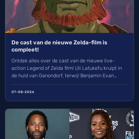
De cast van de nieuwe Zelda-film is
compleet!
Ontdek alles over de cast van de nieuwe live-
action Legend of Zelda film! Uli Latukefu kruipt in
de huid van Ganondorf, terwijl Benjamin Evan
Ainsworth en Bo Bragason de rollen van Link en
Zelda vertolken. De film, geregisseerd door Wes
07-08-2026
Ball, verschijnt op woensdag 5 mei 2027 in de
Belgische bioscoop. Wij kunnen alvast niet
wachten!