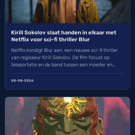
Kirill Sokolov slaat handen in elkaar met
Netflix voor sci-fi thriller Blur
Netflix kondigt Blur aan, een nieuwe sci-fi thriller
van regisseur Kirill Sokolov. De film focust op
teleportatie en de band tussen een moeder en
dochter. Na zijn succes met They Will Kill You werkt
Sokolov nu samen met productiehuis 21 Laps. Wij
08-08-2026
kijken uit naar dit nieuwe project van de filmmaker
die bekendstaat om zijn unieke visuele stijl.