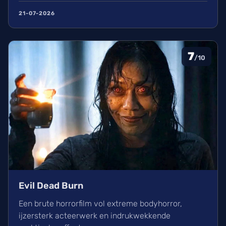
avontuur voor een heerlijke ervaring in de
21-07-2026
bioscoop.
7
/10
Evil Dead Burn
Een brute horrorfilm vol extreme bodyhorror,
ijzersterk acteerwerk en indrukwekkende