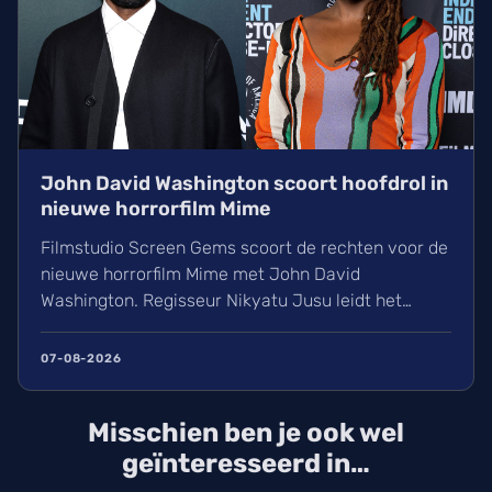
John David Washington scoort hoofdrol in
nieuwe horrorfilm Mime
Filmstudio Screen Gems scoort de rechten voor de
nieuwe horrorfilm Mime met John David
Washington. Regisseur Nikyatu Jusu leidt het
bovennatuurlijke project. Ontdek ook het laatste
nieuws over streamingtoppers zoals Hit Man en
07-08-2026
Godzilla Minus One, plus een update over het
TikTok-onderzoek en nieuwe releases zoals The
Misschien ben je ook wel
Thursday Murder Club.
geïnteresseerd in…