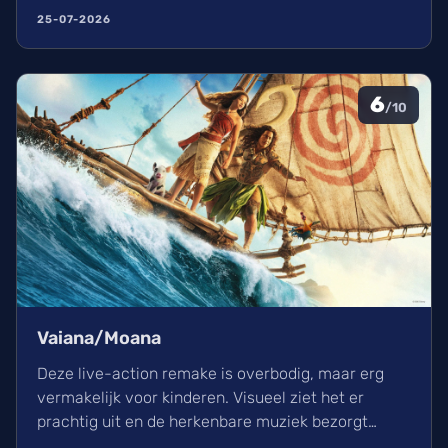
film in een indrukwekkend epos vol praktische
25-07-2026
effecten en uniek sound design.
6
/10
Vaiana/Moana
Deze live-action remake is overbodig, maar erg
vermakelijk voor kinderen. Visueel ziet het er
prachtig uit en de herkenbare muziek bezorgt
kippenvel. Hoewel de lore complex is, zorgt het