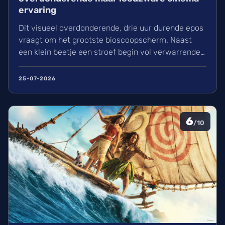
ervaring
Dit visueel overdonderende, drie uur durende epos
vraagt om het grootste bioscoopscherm. Naast
een klein beetje een stroef begin vol verwarrende
flashbacks en wisselend acteerwerk, evolueert de
film in een indrukwekkend epos vol praktische
25-07-2026
effecten en uniek sound design.
6
/10