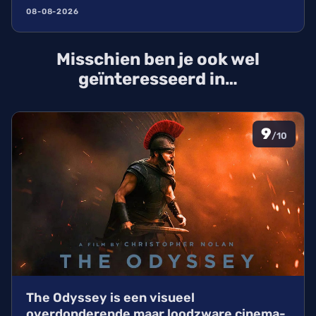
Sokolov nu samen met productiehuis 21 Laps. Wij
08-08-2026
kijken uit naar dit nieuwe project van de filmmaker
die bekendstaat om zijn unieke visuele stijl.
Misschien ben je ook wel
geïnteresseerd in…
9
/10
The Odyssey is een visueel
overdonderende maar loodzware cinema-