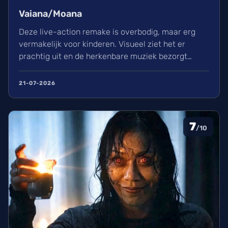
Vaiana/Moana
Deze live-action remake is overbodig, maar erg
vermakelijk voor kinderen. Visueel ziet het er
prachtig uit en de herkenbare muziek bezorgt
kippenvel. Hoewel de lore complex is, zorgt het
avontuur voor een heerlijke ervaring in de
21-07-2026
bioscoop.
7
/10