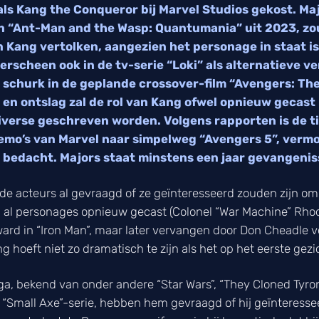
als Kang the Conqueror bij Marvel Studios gekost. Maj
in “Ant-Man and the Wasp: Quantumania” uit 2023, zo
n Kang vertolken, aangezien het personage in staat is
verscheen ook in de tv-serie “Loki” als alternatieve 
 schurk in de geplande crossover-film “Avengers: Th
 en ontslag zal de rol van Kang ofwel opnieuw gecas
iverse geschreven worden. Volgens rapporten is de t
memo’s van Marvel naar simpelweg “Avengers 5”, vermo
 bedacht. Majors staat minstens een jaar gevangenis
nde acteurs al gevraagd of ze geïnteresseerd zouden zijn o
n al personages opnieuw gecast (Colonel “War Machine” Rho
ard in “Iron Man”, maar later vervangen door Don Cheadle v
hoeft niet zo dramatisch te zijn als het op het eerste gezich
a, bekend van onder andere “Star Wars”, “They Cloned Tyro
e “Small Axe”-serie, hebben hem gevraagd of hij geïnteressee