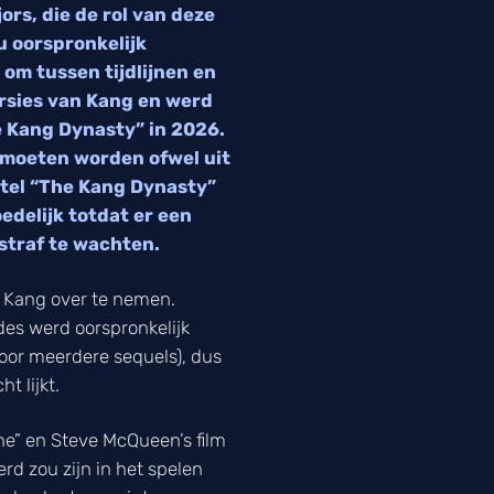
ors, die de rol van deze
u oorspronkelijk
 om tussen tijdlijnen en
versies van Kang en werd
e Kang Dynasty” in 2026.
t moeten worden ofwel uit
itel “The Kang Dynasty”
edelijk totdat er een
straf te wachten.
m Kang over te nemen.
des werd oorspronkelijk
oor meerdere sequels), dus
t lijkt.
ne” en Steve McQueen’s film
rd zou zijn in het spelen