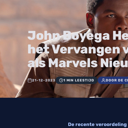
John Boyega Hee
het Vervangen 
als Marvels Nie
21-12-2023
1 MIN LEESTIJD
DOOR DE C
De recente veroordeling