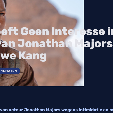
ft Geen Interesse i
van Jonathan Majors
uwe Kang
INEMATEN
 van acteur Jonathan Majors wegens intimidatie en m