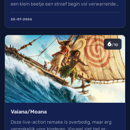
een klein beetje een stroef begin vol verwarrende
flashbacks en wisselend acteerwerk, evolueert de
film in een indrukwekkend epos vol praktische
25-07-2026
effecten en uniek sound design.
6
/10
Vaiana/Moana
Deze live-action remake is overbodig, maar erg
vermakelijk voor kinderen. Visueel ziet het er