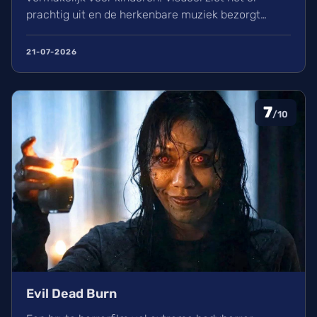
prachtig uit en de herkenbare muziek bezorgt
kippenvel. Hoewel de lore complex is, zorgt het
avontuur voor een heerlijke ervaring in de
21-07-2026
bioscoop.
7
/10
Evil Dead Burn