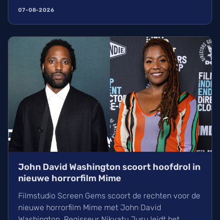
Zelda vertolken. De film, geregisseerd door Wes
07-08-2026
Ball, verschijnt op woensdag 5 mei 2027 in de
Belgische bioscoop. Wij kunnen alvast niet
wachten!
John David Washington scoort hoofdrol in
nieuwe horrorfilm Mime
Filmstudio Screen Gems scoort de rechten voor de
nieuwe horrorfilm Mime met John David
Washington. Regisseur Nikyatu Jusu leidt het