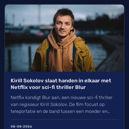
Kirill Sokolov slaat handen in elkaar met
Netflix voor sci-fi thriller Blur
Netflix kondigt Blur aan, een nieuwe sci-fi thriller
van regisseur Kirill Sokolov. De film focust op
teleportatie en de band tussen een moeder en
dochter. Na zijn succes met They Will Kill You werkt
Sokolov nu samen met productiehuis 21 Laps. Wij
08-08-2026