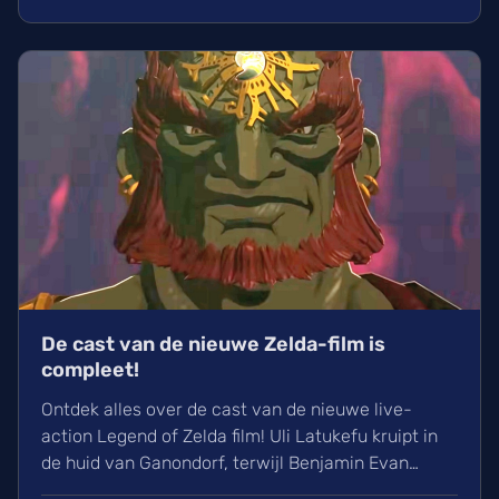
kijken uit naar dit nieuwe project van de filmmaker
die bekendstaat om zijn unieke visuele stijl.
De cast van de nieuwe Zelda-film is
compleet!
Ontdek alles over de cast van de nieuwe live-
action Legend of Zelda film! Uli Latukefu kruipt in
de huid van Ganondorf, terwijl Benjamin Evan
Ainsworth en Bo Bragason de rollen van Link en