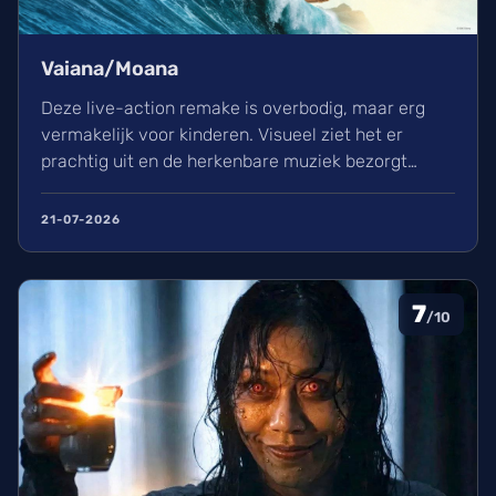
Vaiana/Moana
Deze live-action remake is overbodig, maar erg
vermakelijk voor kinderen. Visueel ziet het er
prachtig uit en de herkenbare muziek bezorgt
kippenvel. Hoewel de lore complex is, zorgt het
avontuur voor een heerlijke ervaring in de
21-07-2026
bioscoop.
7
/10