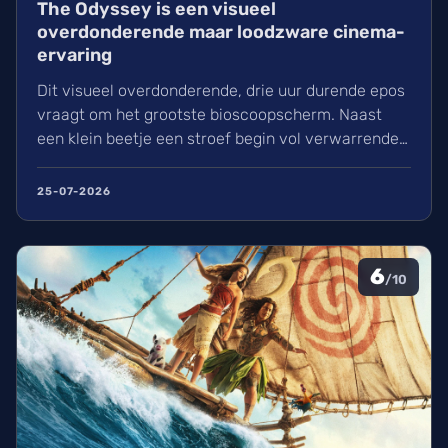
The Odyssey is een visueel
overdonderende maar loodzware cinema-
ervaring
Dit visueel overdonderende, drie uur durende epos
vraagt om het grootste bioscoopscherm. Naast
een klein beetje een stroef begin vol verwarrende
flashbacks en wisselend acteerwerk, evolueert de
film in een indrukwekkend epos vol praktische
25-07-2026
effecten en uniek sound design.
6
/10