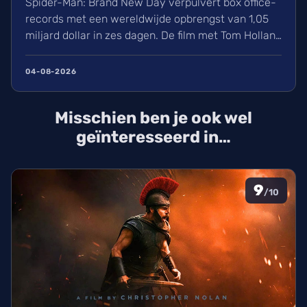
Spider-Man: Brand New Day verpulvert box office-
records met een wereldwijde opbrengst van 1,05
miljard dollar in zes dagen. De film met Tom Holland
en Zendaya haalt hiermee bijna Avengers:
Endgame in. Volgens hollywoodreporter.com
04-08-2026
zorgden wij massaal voor uitverkochte zalen,
ondanks de hitte. Ontdek alles over de cast en de
Misschien ben je ook wel
IMAX-release.
geïnteresseerd in…
9
/10