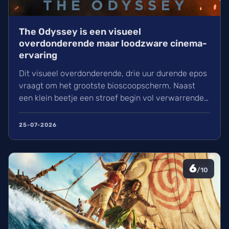
The Odyssey is een visueel
overdonderende maar loodzware cinema-
ervaring
Dit visueel overdonderende, drie uur durende epos
vraagt om het grootste bioscoopscherm. Naast
een klein beetje een stroef begin vol verwarrende
flashbacks en wisselend acteerwerk, evolueert de
film in een indrukwekkend epos vol praktische
25-07-2026
effecten en uniek sound design.
6
/10