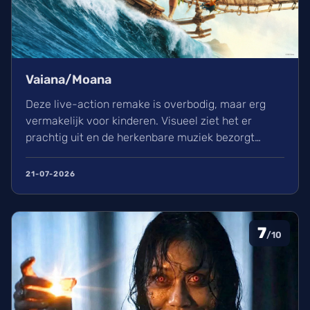
Vaiana/Moana
Deze live-action remake is overbodig, maar erg
vermakelijk voor kinderen. Visueel ziet het er
prachtig uit en de herkenbare muziek bezorgt
kippenvel. Hoewel de lore complex is, zorgt het
avontuur voor een heerlijke ervaring in de
21-07-2026
bioscoop.
7
/10