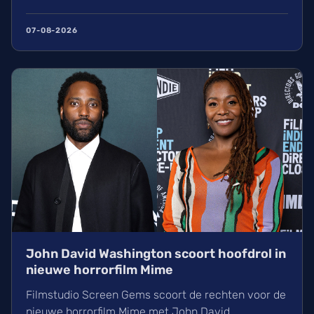
Ainsworth en Bo Bragason de rollen van Link en
Zelda vertolken. De film, geregisseerd door Wes
07-08-2026
Ball, verschijnt op woensdag 5 mei 2027 in de
Belgische bioscoop. Wij kunnen alvast niet
wachten!
John David Washington scoort hoofdrol in
nieuwe horrorfilm Mime
Filmstudio Screen Gems scoort de rechten voor de
nieuwe horrorfilm Mime met John David