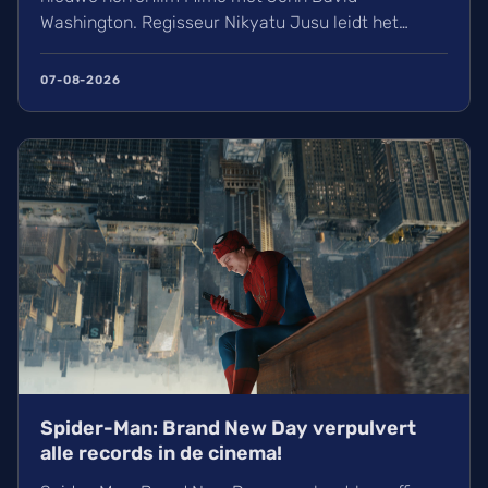
Washington. Regisseur Nikyatu Jusu leidt het
bovennatuurlijke project. Ontdek ook het laatste
nieuws over streamingtoppers zoals Hit Man en
07-08-2026
Godzilla Minus One, plus een update over het
TikTok-onderzoek en nieuwe releases zoals The
Thursday Murder Club.
Spider-Man: Brand New Day verpulvert
alle records in de cinema!