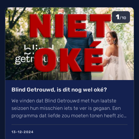
1
/10
Blind Getrouwd, is dit nog wel oké?
We vinden dat Blind Getrouwd met hun laatste
seizoen hun misschien iets te ver is gegaan. Een
programma dat liefde zou moeten tonen heeft zich
meer gefocust om leed. Is dit de nieuwe soort van
uitlachtelevisie?
13-12-2024