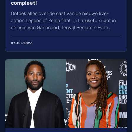
compleet!
Ontdek alles over de cast van de nieuwe live-
action Legend of Zelda film! Uli Latukefu kruipt in
de huid van Ganondorf, terwijl Benjamin Evan
Ainsworth en Bo Bragason de rollen van Link en
Zelda vertolken. De film, geregisseerd door Wes
07-08-2026
Ball, verschijnt op woensdag 5 mei 2027 in de
Belgische bioscoop. Wij kunnen alvast niet
wachten!