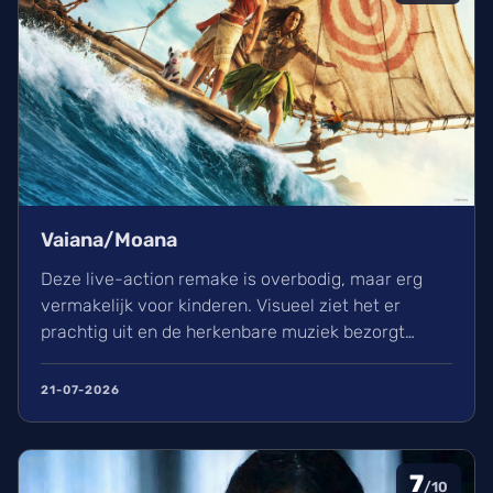
Vaiana/Moana
Deze live-action remake is overbodig, maar erg
vermakelijk voor kinderen. Visueel ziet het er
prachtig uit en de herkenbare muziek bezorgt
kippenvel. Hoewel de lore complex is, zorgt het
avontuur voor een heerlijke ervaring in de
21-07-2026
bioscoop.
7
/10