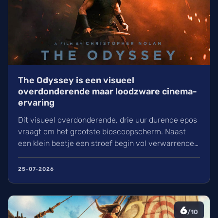
The Odyssey is een visueel
overdonderende maar loodzware cinema-
ervaring
Dit visueel overdonderende, drie uur durende epos
vraagt om het grootste bioscoopscherm. Naast
een klein beetje een stroef begin vol verwarrende
flashbacks en wisselend acteerwerk, evolueert de
film in een indrukwekkend epos vol praktische
25-07-2026
effecten en uniek sound design.
6
/10