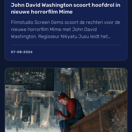
John David Washington scoort hoofdrol in
nieuwe horrorfilm Mime
Filmstudio Screen Gems scoort de rechten voor de
nieuwe horrorfilm Mime met John David
Washington. Regisseur Nikyatu Jusu leidt het
bovennatuurlijke project. Ontdek ook het laatste
nieuws over streamingtoppers zoals Hit Man en
07-08-2026
Godzilla Minus One, plus een update over het
TikTok-onderzoek en nieuwe releases zoals The
Thursday Murder Club.