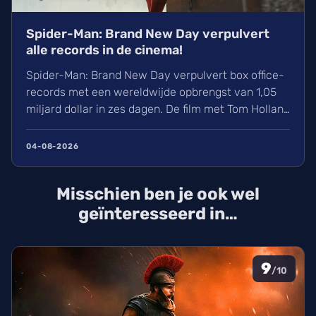
Spider-Man: Brand New Day verpulvert
alle records in de cinema!
Spider-Man: Brand New Day verpulvert box office-
records met een wereldwijde opbrengst van 1,05
miljard dollar in zes dagen. De film met Tom Holland
en Zendaya haalt hiermee bijna Avengers:
Endgame in. Volgens hollywoodreporter.com
04-08-2026
zorgden wij massaal voor uitverkochte zalen,
ondanks de hitte. Ontdek alles over de cast en de
Misschien ben je ook wel
IMAX-release.
geïnteresseerd in…
9
/10