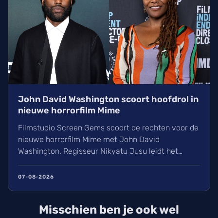
John David Washington scoort hoofdrol in
nieuwe horrorfilm Mime
Filmstudio Screen Gems scoort de rechten voor de
nieuwe horrorfilm Mime met John David
Washington. Regisseur Nikyatu Jusu leidt het
bovennatuurlijke project. Ontdek ook het laatste
nieuws over streamingtoppers zoals Hit Man en
07-08-2026
Godzilla Minus One, plus een update over het
TikTok-onderzoek en nieuwe releases zoals The
Misschien ben je ook wel
Thursday Murder Club.