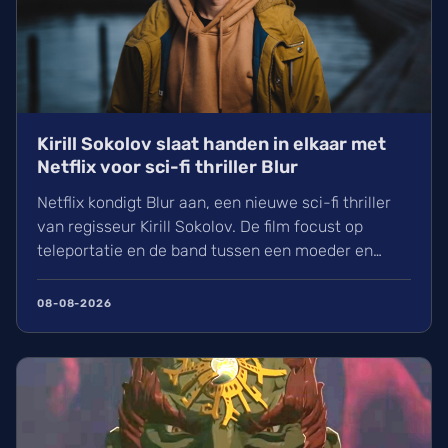
Kirill Sokolov slaat handen in elkaar met
Netflix voor sci-fi thriller Blur
Netflix kondigt Blur aan, een nieuwe sci-fi thriller
van regisseur Kirill Sokolov. De film focust op
teleportatie en de band tussen een moeder en
dochter. Na zijn succes met They Will Kill You werkt
Sokolov nu samen met productiehuis 21 Laps. Wij
08-08-2026
kijken uit naar dit nieuwe project van de filmmaker
die bekendstaat om zijn unieke visuele stijl.