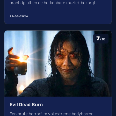
prachtig uit en de herkenbare muziek bezorgt
kippenvel. Hoewel de lore complex is, zorgt het
avontuur voor een heerlijke ervaring in de
21-07-2026
bioscoop.
7
/10
Evil Dead Burn
Een brute horrorfilm vol extreme bodyhorror,