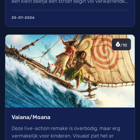
een klein beetje een stroef begin vol verwarrende
flashbacks en wisselend acteerwerk, evolueert de
film in een indrukwekkend epos vol praktische
25-07-2026
effecten en uniek sound design.
6
/10
Vaiana/Moana
Deze live-action remake is overbodig, maar erg
vermakelijk voor kinderen. Visueel ziet het er