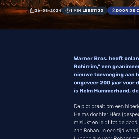
26-08-2024
1 MIN LEESTIJD
DOOR DE 
Warner Bros. heeft onlan
Rohirrim,” een geanimeerd
nieuwe toevoeging aan h
ongeveer 200 jaar voor d
is Helm Hammerhand, de 
De plot draait om een bloe
Helms dochter Hèra (gespeel
mislukt en leidt tot de doo
aan Rohan. In een tijd waar
kunnen zijn voor Rohans ove