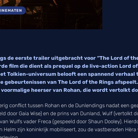
CINEMATEN
gs de eerste trailer uitgebracht voor “The Lord of th
e film die dient als prequel op de live-action Lord of
et Tolkien-universum belooft een spannend verhaal t
e gebeurtenissen van The Lord of the Rings afspeelt
voormalige heerser van Rohan, die wordt vertolkt do
derig conflict tussen Rohan en de Dunlendings nadat een ge
d door Gaia Wise) en de prins van Dunland, Wulf (vertolkt d
d van Wulfs vader Freca (gespeeld door Shaun Dooley). Hierdo
in Helm zijn koninkrijk mobiliseert, zou de vastberaden Hèra
rleving.