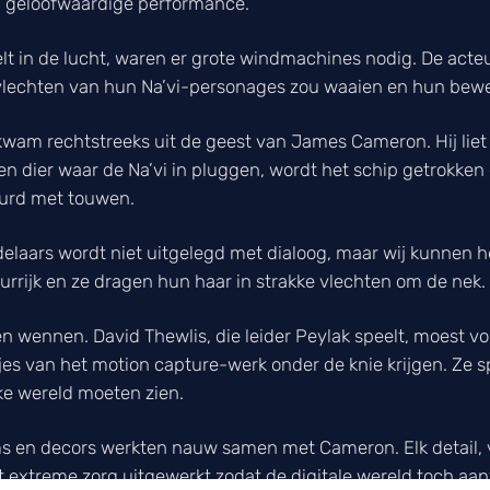
n geloofwaardige performance.
t in de lucht, waren er grote windmachines nodig. De acte
 vlechten van hun Na’vi-personages zou waaien en hun bew
wam rechtstreeks uit de geest van James Cameron. Hij liet 
een dier waar de Na’vi in pluggen, wordt het schip getrokken
uurd met touwen.
laars wordt niet uitgelegd met dialoog, maar wij kunnen he
eurrijk en ze dragen hun haar in strakke vlechten om de nek.
en wennen. David Thewlis, die leider Peylak speelt, moest
es van het motion capture-werk onder de knie krijgen. Ze s
ijke wereld moeten zien.
 en decors werkten nauw samen met Cameron. Elk detail, v
 extreme zorg uitgewerkt zodat de digitale wereld toch aanv