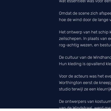
wat essentieel was voor ee
Omdat de scene zich afspeel
hoe de wind door de lange
Het ontwerp van het schip k
zeilschepen. In plaats van 
rog-achtig wezen, en best
De cultuur van de Windhande
Hun kleding is opvallend kl
Voor de acteurs was het ev
Worthington eerst de kneepj
studio terwijl ze een kleurr
De ontwerpers van kostuums
van de Windstraal, werd met