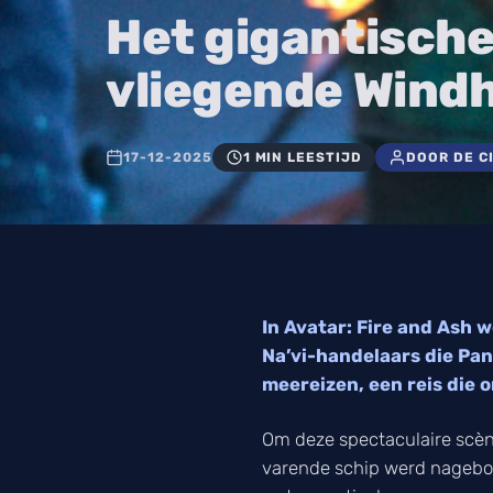
Het gigantische
vliegende Wind
17-12-2025
1 MIN LEESTIJD
DOOR DE C
In Avatar: Fire and Ash
Na’vi-handelaars die Pan
meereizen, een reis die
Om deze spectaculaire scèn
varende schip werd nagebou