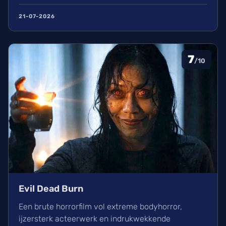
kippenvel. Hoewel de lore complex is, zorgt het
avontuur voor een heerlijke ervaring in de
21-07-2026
bioscoop.
7
/10
Evil Dead Burn
Een brute horrorfilm vol extreme bodyhorror,
ijzersterk acteerwerk en indrukwekkende