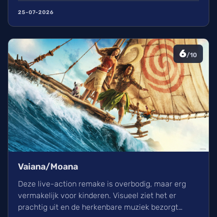
film in een indrukwekkend epos vol praktische
25-07-2026
effecten en uniek sound design.
6
/10
Vaiana/Moana
Deze live-action remake is overbodig, maar erg
vermakelijk voor kinderen. Visueel ziet het er
prachtig uit en de herkenbare muziek bezorgt