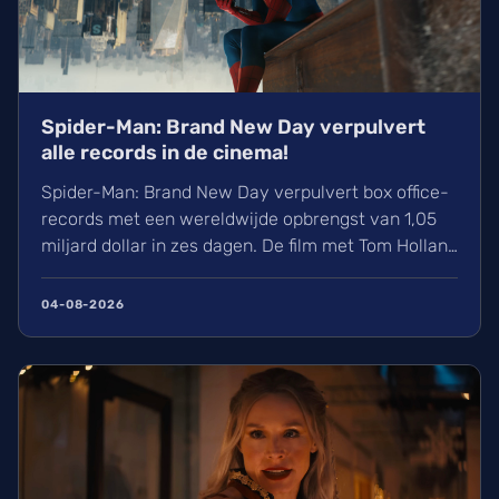
Spider-Man: Brand New Day verpulvert
alle records in de cinema!
Spider-Man: Brand New Day verpulvert box office-
records met een wereldwijde opbrengst van 1,05
miljard dollar in zes dagen. De film met Tom Holland
en Zendaya haalt hiermee bijna Avengers:
Endgame in. Volgens hollywoodreporter.com
04-08-2026
zorgden wij massaal voor uitverkochte zalen,
ondanks de hitte. Ontdek alles over de cast en de
IMAX-release.