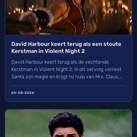
David Harbour keert terug als een stoute
Kerstman in Violent Night 2
David Harbour keert terug als de vechtende
Kerstman in Violent Night 2. In dit vervolg verliest
Santa zijn magie en krijgt hij hulp van Mrs. Claus,
gespeeld door Kristen Bell. Ontdek alles over de
nieuwe cast met Jared Harris, het Viking-verleden
04-08-2026
van Santa en de releasedatum van deze actievolle
kerstfilm in de Belgische bioscopen.