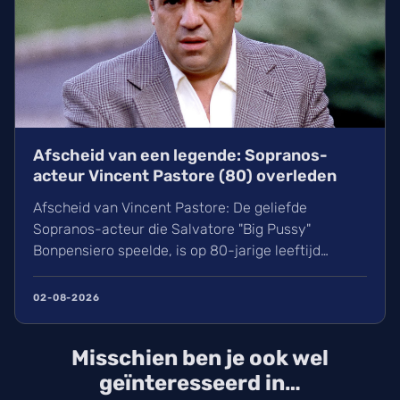
Afscheid van een legende: Sopranos-
acteur Vincent Pastore (80) overleden
Afscheid van Vincent Pastore: De geliefde
Sopranos-acteur die Salvatore "Big Pussy"
Bonpensiero speelde, is op 80-jarige leeftijd
overleden. Ontdek meer over zijn indrukwekkende
carrière van nachtclubeigenaar tot maffia-icoon en
02-08-2026
Broadway-ster. Wij blikken terug op het leven van
deze karakteracteur die een natuurlijke dood stierf
Misschien ben je ook wel
in New York.
geïnteresseerd in…