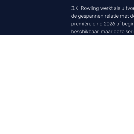
J.K. Rowling werkt als uitv
de gespannen relatie met de
première eind 2026 of begin 
beschikbaar, maar deze serie
Meer over Harry Potter →
LUISTER NAAR ONZE POD
Elke week het 