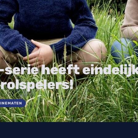
serie heeft eindelij
rolspelers!
CINEMATEN