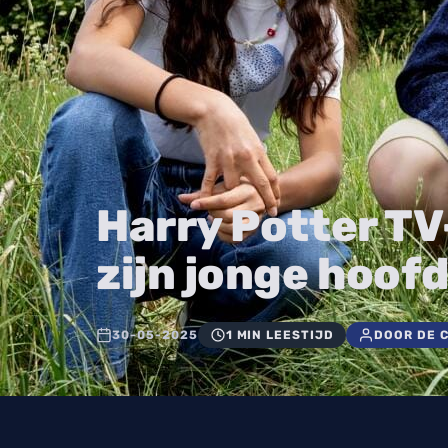
Harry Potter TV-
zijn jonge hoofd
30-05-2025
1 MIN LEESTIJD
DOOR DE 