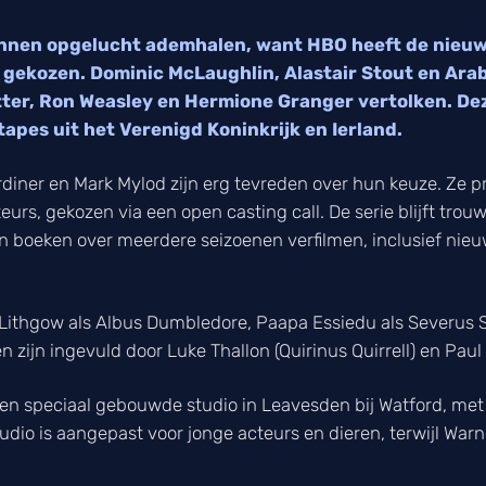
unnen opgelucht ademhalen, want HBO heeft de nieuw
gekozen. Dominic McLaughlin, Alastair Stout en Arab
tter, Ron Weasley en Hermione Granger vertolken. Dez
apes uit het Verenigd Koninkrijk en Ierland.
ner en Mark Mylod zijn erg tevreden over hun keuze. Ze pri
teurs, gekozen via een open casting call. De serie blijft trou
n boeken over meerdere seizoenen verfilmen, inclusief nieuwe
Lithgow als Albus Dumbledore, Paapa Essiedu als Severus S
 zijn ingevuld door Luke Thallon (Quirinus Quirrell) en Paul
en speciaal gebouwde studio in Leavesden bij Watford, met
tudio is aangepast voor jonge acteurs en dieren, terwijl Warne