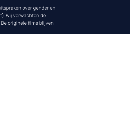
uitspraken over gender en
t). Wij verwachten de
De originele films blijven