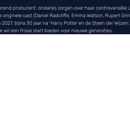
oerend producent, ondanks zorgen over haar controversiële 
 originele cast (Daniel Radcliffe, Emma Watson, Rupert Grin
2027, bijna 30 jaar na ‘Harry Potter en de Steen der Wijzen’. 
 wil een frisse start bieden voor nieuwe generaties.
CAST
laatste film- en serienieuws