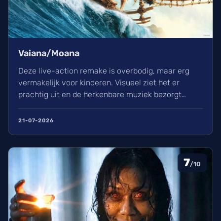
Vaiana/Moana
Deze live-action remake is overbodig, maar erg
vermakelijk voor kinderen. Visueel ziet het er
prachtig uit en de herkenbare muziek bezorgt
kippenvel. Hoewel de lore complex is, zorgt het
avontuur voor een heerlijke ervaring in de
21-07-2026
bioscoop.
7
/10