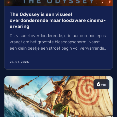
The Odyssey is een visueel
overdonderende maar loodzware cinema-
ervaring
Dit visueel overdonderende, drie uur durende epos
vraagt om het grootste bioscoopscherm. Naast
een klein beetje een stroef begin vol verwarrende
flashbacks en wisselend acteerwerk, evolueert de
film in een indrukwekkend epos vol praktische
25-07-2026
effecten en uniek sound design.
6
/10