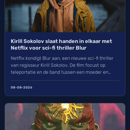
Kirill Sokolov slaat handen in elkaar met
Netflix voor sci-fi thriller Blur
Netflix kondigt Blur aan, een nieuwe sci-fi thriller
van regisseur Kirill Sokolov. De film focust op
teleportatie en de band tussen een moeder en
dochter. Na zijn succes met They Will Kill You werkt
Sokolov nu samen met productiehuis 21 Laps. Wij
08-08-2026
kijken uit naar dit nieuwe project van de filmmaker
die bekendstaat om zijn unieke visuele stijl.