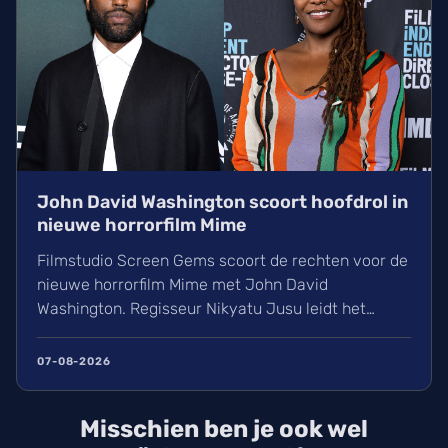
John David Washington scoort hoofdrol in
nieuwe horrorfilm Mime
Filmstudio Screen Gems scoort de rechten voor de
nieuwe horrorfilm Mime met John David
Washington. Regisseur Nikyatu Jusu leidt het
bovennatuurlijke project. Ontdek ook het laatste
nieuws over streamingtoppers zoals Hit Man en
07-08-2026
Godzilla Minus One, plus een update over het
TikTok-onderzoek en nieuwe releases zoals The
Misschien ben je ook wel
Thursday Murder Club.