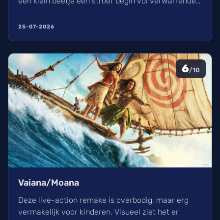
een klein beetje een stroef begin vol verwarrende
flashbacks en wisselend acteerwerk, evolueert de
film in een indrukwekkend epos vol praktische
25-07-2026
effecten en uniek sound design.
6
/10
Vaiana/Moana
Deze live-action remake is overbodig, maar erg
vermakelijk voor kinderen. Visueel ziet het er