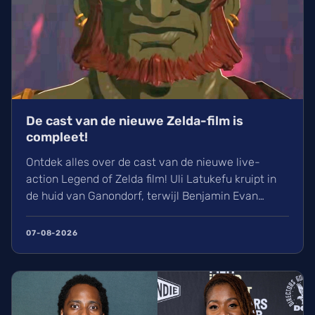
De cast van de nieuwe Zelda-film is
compleet!
Ontdek alles over de cast van de nieuwe live-
action Legend of Zelda film! Uli Latukefu kruipt in
de huid van Ganondorf, terwijl Benjamin Evan
Ainsworth en Bo Bragason de rollen van Link en
Zelda vertolken. De film, geregisseerd door Wes
07-08-2026
Ball, verschijnt op woensdag 5 mei 2027 in de
Belgische bioscoop. Wij kunnen alvast niet
wachten!