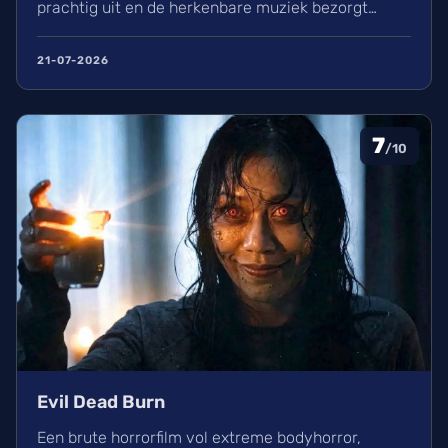
prachtig uit en de herkenbare muziek bezorgt
kippenvel. Hoewel de lore complex is, zorgt het
avontuur voor een heerlijke ervaring in de
21-07-2026
bioscoop.
7
/10
Evil Dead Burn
Een brute horrorfilm vol extreme bodyhorror,