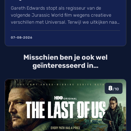
Gareth Edwards stopt als regisseur van de
volgende Jurassic World film wegens creatieve
verschillen met Universal. Terwijl we uitkijken naar
het vervolg op Rebirth (2025), is de zoektocht naar
een nieuwe leider voor de film van 2027 gestart.
07-08-2026
David Koepp schrijft het script en de sterrencast
met Scarlett Johansson keert waarschijnlijk terug.
Misschien ben je ook wel
geïnteresseerd in…
8
/10