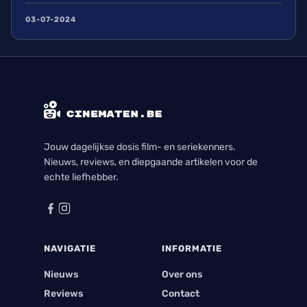
watch met genoeg in waardoor ik elke aflevering
03-07-2024
met plezier bekeek. Ik kijk nu al uit naar zijn
volgende seizoen en alle avonturen die hij zal
beleven.
Jouw dagelijkse dosis film- en seriekenners.
Nieuws, reviews, en diepgaande artikelen voor de
echte liefhebber.
NAVIGATIE
INFORMATIE
Nieuws
Over ons
Reviews
Contact