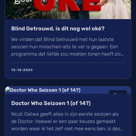
Blind Getrouwd, is dit nog wel oké?
We vinden dat Blind Getrouwd met hun laatste
seizoen hun misschien iets te ver is gegaan. Een
programma dat liefde zou moeten tonen heeft zich
meer gefocust om leed. Is dit de nieuwe soort van
uitlachtelevisie?
13-12-2024
6
/10
Doctor Who Seizoen 1 (of 14?)
Ncuti Gatwa geeft alles in zijn eerste seizoen als
de Doctor. Hoewel er een paar keuzes gemaakt
worden waar ik het zelf niet mee eens ben, is deze
regeneratie van Doctor Who wel een aangename