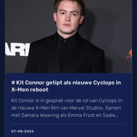
# Kit Connor getipt als nieuwe Cyclops in
X-Men reboot
Kit Connor is in gesprek voor de rol van Cyclops in
de nieuwe X-Men film van Marvel Studios. Samen
met Samara Weaving als Emma Frost en Sadie
Sink als Jean Grey krijgt het nieuwe
mutantenteam stilaan vorm. Wij kijken uit naar
07-08-2026