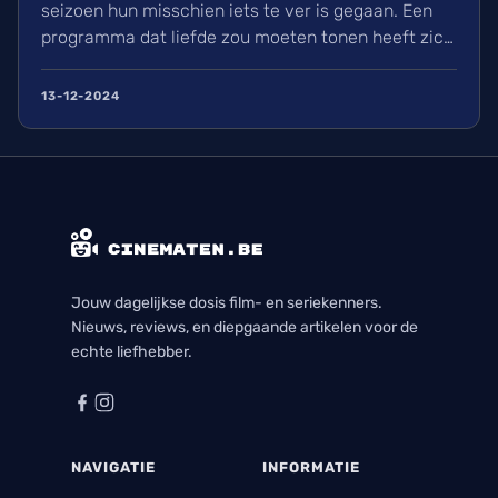
seizoen hun misschien iets te ver is gegaan. Een
programma dat liefde zou moeten tonen heeft zich
meer gefocust om leed. Is dit de nieuwe soort van
uitlachtelevisie?
13-12-2024
Jouw dagelijkse dosis film- en seriekenners.
Nieuws, reviews, en diepgaande artikelen voor de
echte liefhebber.
NAVIGATIE
INFORMATIE