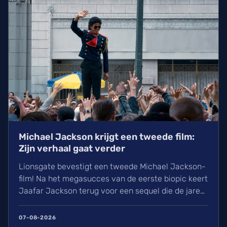
Michael Jackson krijgt een tweede film:
Zijn verhaal gaat verder
Lionsgate bevestigt een tweede Michael Jackson-
film! Na het megasucces van de eerste biopic keert
Jaafar Jackson terug voor een sequel die de jaren
90 belicht. Regisseur Antoine Fuqua heeft blijkbaar
al 30% van de film opgenomen. Wij kunnen de
07-08-2026