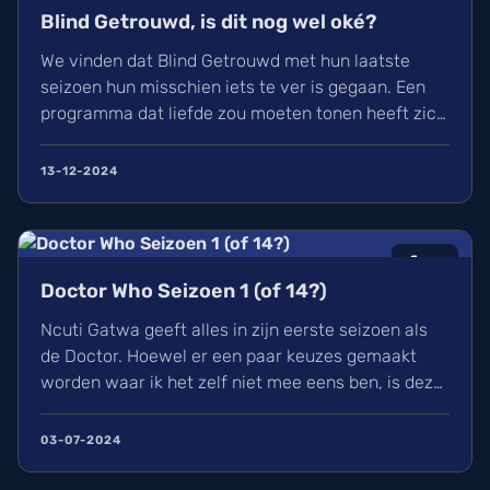
Blind Getrouwd, is dit nog wel oké?
We vinden dat Blind Getrouwd met hun laatste
seizoen hun misschien iets te ver is gegaan. Een
programma dat liefde zou moeten tonen heeft zich
meer gefocust om leed. Is dit de nieuwe soort van
uitlachtelevisie?
13-12-2024
6
/10
Doctor Who Seizoen 1 (of 14?)
Ncuti Gatwa geeft alles in zijn eerste seizoen als
de Doctor. Hoewel er een paar keuzes gemaakt
worden waar ik het zelf niet mee eens ben, is deze
regeneratie van Doctor Who wel een aangename
watch met genoeg in waardoor ik elke aflevering
03-07-2024
met plezier bekeek. Ik kijk nu al uit naar zijn
volgende seizoen en alle avonturen die hij zal