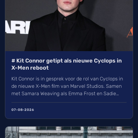
# Kit Connor getipt als nieuwe Cyclops in
X-Men reboot
Kit Connor is in gesprek voor de rol van Cyclops in
de nieuwe X-Men film van Marvel Studios. Samen
met Samara Weaving als Emma Frost en Sadie
Sink als Jean Grey krijgt het nieuwe
mutantenteam stilaan vorm. Wij kijken uit naar
07-08-2026
deze reboot onder regie van Jake Schreier, die
volgt op de grote gebeurtenissen in Avengers:
Doomsday.