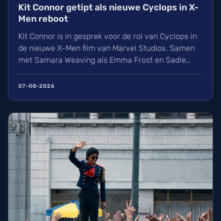
Kit Connor getipt als nieuwe Cyclops in X-
Men reboot
Kit Connor is in gesprek voor de rol van Cyclops in
de nieuwe X-Men film van Marvel Studios. Samen
met Samara Weaving als Emma Frost en Sadie
Sink als Jean Grey krijgt het nieuwe
mutantenteam stilaan vorm. Wij kijken uit naar
07-08-2026
deze reboot onder regie van Jake Schreier, die
volgt op de grote gebeurtenissen in Avengers:
Doomsday.