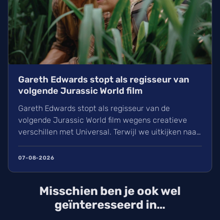
Gareth Edwards stopt als regisseur van
volgende Jurassic World film
Gareth Edwards stopt als regisseur van de
volgende Jurassic World film wegens creatieve
verschillen met Universal. Terwijl we uitkijken naar
het vervolg op Rebirth (2025), is de zoektocht naar
een nieuwe leider voor de film van 2027 gestart.
07-08-2026
David Koepp schrijft het script en de sterrencast
met Scarlett Johansson keert waarschijnlijk terug.
Misschien ben je ook wel
geïnteresseerd in…