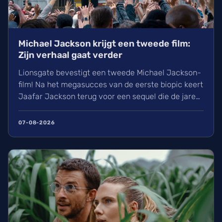
Michael Jackson krijgt een tweede film:
Zijn verhaal gaat verder
Lionsgate bevestigt een tweede Michael Jackson-
film! Na het megasucces van de eerste biopic keert
Jaafar Jackson terug voor een sequel die de jaren
90 belicht. Regisseur Antoine Fuqua heeft blijkbaar
al 30% van de film opgenomen. Wij kunnen de
07-08-2026
nieuwe film over de King of Pop rond eind 2027 of
begin 2028 in de zalen verwachten.