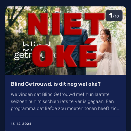
1
/10
Blind Getrouwd, is dit nog wel oké?
We vinden dat Blind Getrouwd met hun laatste
seizoen hun misschien iets te ver is gegaan. Een
programma dat liefde zou moeten tonen heeft zich
meer gefocust om leed. Is dit de nieuwe soort van
uitlachtelevisie?
13-12-2024