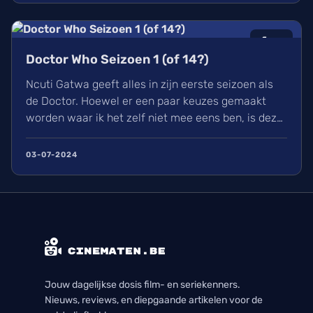
6
/10
Doctor Who Seizoen 1 (of 14?)
Ncuti Gatwa geeft alles in zijn eerste seizoen als
de Doctor. Hoewel er een paar keuzes gemaakt
worden waar ik het zelf niet mee eens ben, is deze
regeneratie van Doctor Who wel een aangename
watch met genoeg in waardoor ik elke aflevering
03-07-2024
met plezier bekeek. Ik kijk nu al uit naar zijn
volgende seizoen en alle avonturen die hij zal
beleven.
Jouw dagelijkse dosis film- en seriekenners.
Nieuws, reviews, en diepgaande artikelen voor de