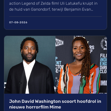
action Legend of Zelda film! Uli Latukefu kruipt in
de huid van Ganondorf, terwijl Benjamin Evan
Ainsworth en Bo Bragason de rollen van Link en
Zelda vertolken. De film, geregisseerd door Wes
07-08-2026
Ball, verschijnt op woensdag 5 mei 2027 in de
Belgische bioscoop. Wij kunnen alvast niet
wachten!
John David Washington scoort hoofdrol in
nieuwe horrorfilm Mime