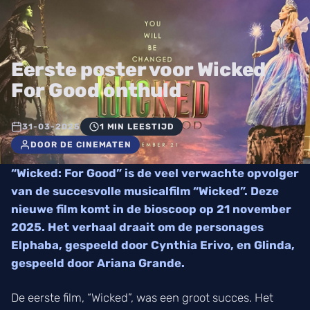
Eerste poster voor Wicked
For Good onthuld
31-03-2025
1 MIN LEESTIJD
DOOR DE CINEMATEN
“Wicked: For Good” is de veel verwachte opvolger
van de succesvolle musicalfilm “Wicked”. Deze
nieuwe film komt in de bioscoop op 21 november
2025. Het verhaal draait om de personages
Elphaba, gespeeld door Cynthia Erivo, en Glinda,
gespeeld door Ariana Grande.
De eerste film, “Wicked”, was een groot succes. Het