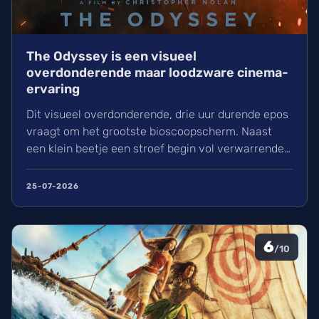
The Odyssey is een visueel
overdonderende maar loodzware cinema-
ervaring
Dit visueel overdonderende, drie uur durende epos
vraagt om het grootste bioscoopscherm. Naast
een klein beetje een stroef begin vol verwarrende
flashbacks en wisselend acteerwerk, evolueert de
film in een indrukwekkend epos vol praktische
25-07-2026
effecten en uniek sound design.
6
/10