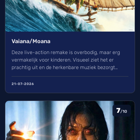
Vaiana/Moana
Deze live-action remake is overbodig, maar erg
vermakelijk voor kinderen. Visueel ziet het er
prachtig uit en de herkenbare muziek bezorgt
kippenvel. Hoewel de lore complex is, zorgt het
avontuur voor een heerlijke ervaring in de
21-07-2026
bioscoop.
7
/10