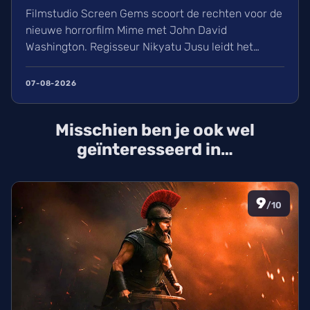
Filmstudio Screen Gems scoort de rechten voor de
nieuwe horrorfilm Mime met John David
Washington. Regisseur Nikyatu Jusu leidt het
bovennatuurlijke project. Ontdek ook het laatste
nieuws over streamingtoppers zoals Hit Man en
07-08-2026
Godzilla Minus One, plus een update over het
TikTok-onderzoek en nieuwe releases zoals The
Misschien ben je ook wel
Thursday Murder Club.
geïnteresseerd in…
9
/10