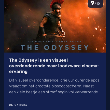
9
/10
The Odyssey is een visueel
overdonderende maar loodzware cinema-
ervaring
Dit visueel overdonderende, drie uur durende epos
vraagt om het grootste bioscoopscherm. Naast
een klein beetje een stroef begin vol verwarrende
flashbacks en wisselend acteerwerk, evolueert de
film in een indrukwekkend epos vol praktische
25-07-2026
effecten en uniek sound design.