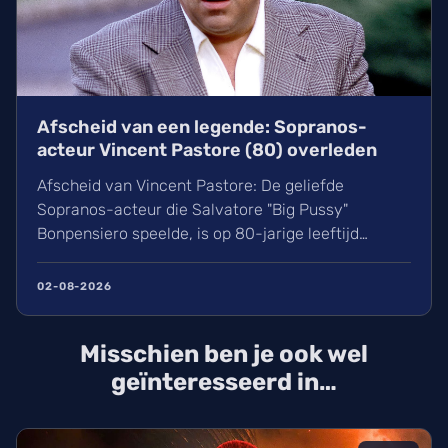
Afscheid van een legende: Sopranos-
acteur Vincent Pastore (80) overleden
Afscheid van Vincent Pastore: De geliefde
Sopranos-acteur die Salvatore "Big Pussy"
Bonpensiero speelde, is op 80-jarige leeftijd
overleden. Ontdek meer over zijn indrukwekkende
carrière van nachtclubeigenaar tot maffia-icoon en
02-08-2026
Broadway-ster. Wij blikken terug op het leven van
deze karakteracteur die een natuurlijke dood stierf
Misschien ben je ook wel
in New York.
geïnteresseerd in…