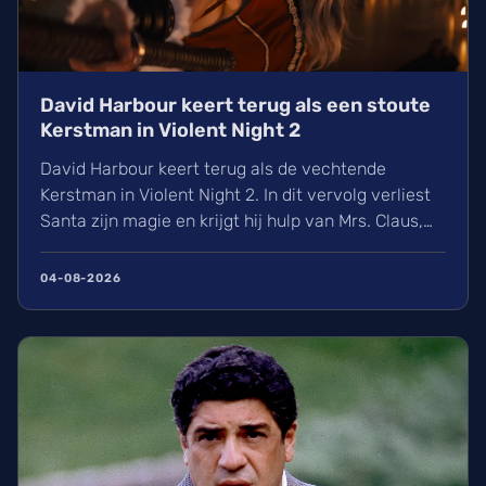
David Harbour keert terug als een stoute
Kerstman in Violent Night 2
David Harbour keert terug als de vechtende
Kerstman in Violent Night 2. In dit vervolg verliest
Santa zijn magie en krijgt hij hulp van Mrs. Claus,
gespeeld door Kristen Bell. Ontdek alles over de
nieuwe cast met Jared Harris, het Viking-verleden
04-08-2026
van Santa en de releasedatum van deze actievolle
kerstfilm in de Belgische bioscopen.