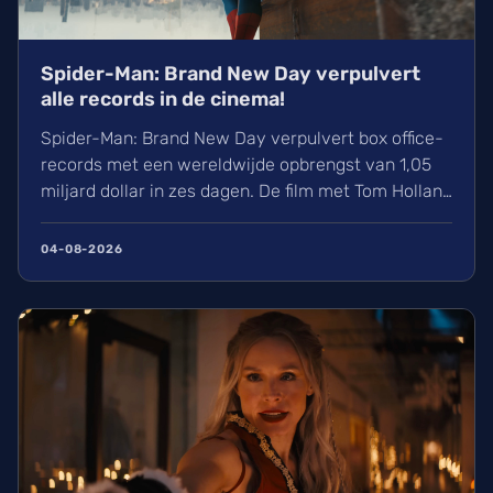
Spider-Man: Brand New Day verpulvert
alle records in de cinema!
Spider-Man: Brand New Day verpulvert box office-
records met een wereldwijde opbrengst van 1,05
miljard dollar in zes dagen. De film met Tom Holland
en Zendaya haalt hiermee bijna Avengers:
Endgame in. Volgens hollywoodreporter.com
04-08-2026
zorgden wij massaal voor uitverkochte zalen,
ondanks de hitte. Ontdek alles over de cast en de
IMAX-release.