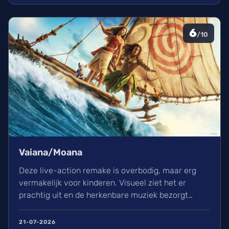
6
/10
Vaiana/Moana
Deze live-action remake is overbodig, maar erg
vermakelijk voor kinderen. Visueel ziet het er
prachtig uit en de herkenbare muziek bezorgt
kippenvel. Hoewel de lore complex is, zorgt het
avontuur voor een heerlijke ervaring in de
21-07-2026