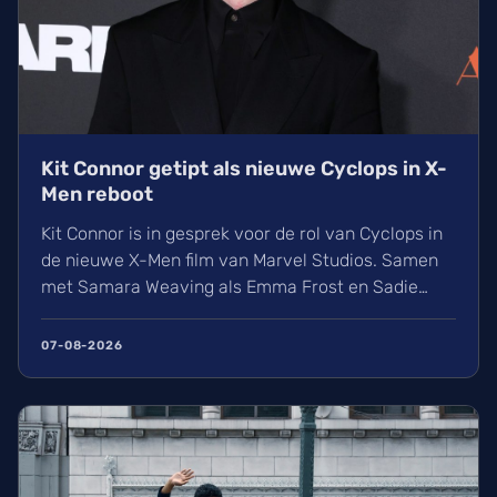
Kit Connor getipt als nieuwe Cyclops in X-
Men reboot
Kit Connor is in gesprek voor de rol van Cyclops in
de nieuwe X-Men film van Marvel Studios. Samen
met Samara Weaving als Emma Frost en Sadie
Sink als Jean Grey krijgt het nieuwe
mutantenteam stilaan vorm. Wij kijken uit naar
07-08-2026
deze reboot onder regie van Jake Schreier, die
volgt op de grote gebeurtenissen in Avengers:
Doomsday.