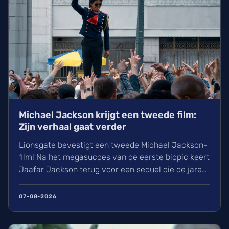
Michael Jackson krijgt een tweede film:
Zijn verhaal gaat verder
Lionsgate bevestigt een tweede Michael Jackson-
film! Na het megasucces van de eerste biopic keert
Jaafar Jackson terug voor een sequel die de jaren
90 belicht. Regisseur Antoine Fuqua heeft blijkbaar
al 30% van de film opgenomen. Wij kunnen de
07-08-2026
nieuwe film over de King of Pop rond eind 2027 of
begin 2028 in de zalen verwachten.