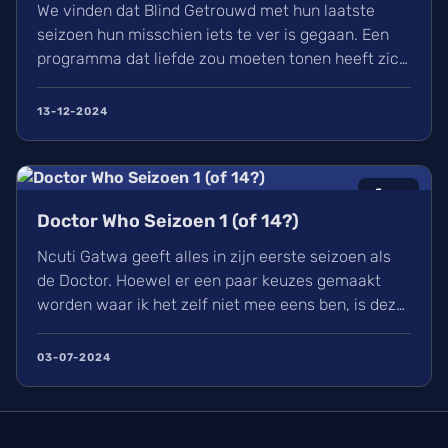
We vinden dat Blind Getrouwd met hun laatste
seizoen hun misschien iets te ver is gegaan. Een
programma dat liefde zou moeten tonen heeft zich
meer gefocust om leed. Is dit de nieuwe soort van
uitlachtelevisie?
13-12-2024
6
/10
Doctor Who Seizoen 1 (of 14?)
Ncuti Gatwa geeft alles in zijn eerste seizoen als
de Doctor. Hoewel er een paar keuzes gemaakt
worden waar ik het zelf niet mee eens ben, is deze
regeneratie van Doctor Who wel een aangename
watch met genoeg in waardoor ik elke aflevering
03-07-2024
met plezier bekeek. Ik kijk nu al uit naar zijn
volgende seizoen en alle avonturen die hij zal
beleven.