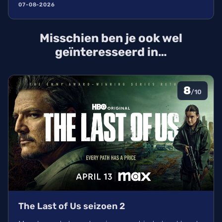
een nieuwe leider voor de film van 2027 gestart.
07-08-2026
David Koepp schrijft het script en de sterrencast
met Scarlett Johansson keert waarschijnlijk terug.
Misschien ben je ook wel
geïnteresseerd in…
8
/10
The Last of Us seizoen 2