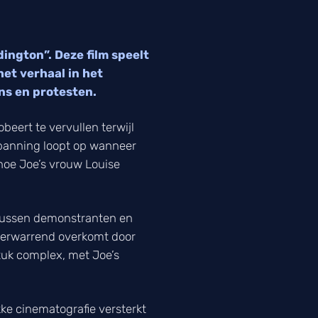
ington”. Deze film speelt
het verhaal in het
ns en protesten.
obeert te vervullen terwijl
spanning loopt op wanneer
 hoe Joe’s vrouw Louise
n tussen demonstranten en
s verwarrend overkomt door
tuk complex, met Joe’s
ke cinematografie versterkt