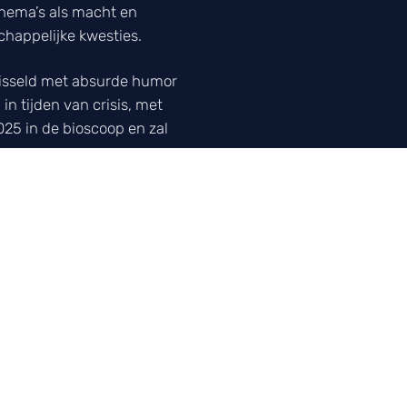
thema’s als macht en
chappelijke kwesties.
ewisseld met absurde humor
n tijden van crisis, met
025 in de bioscoop en zal