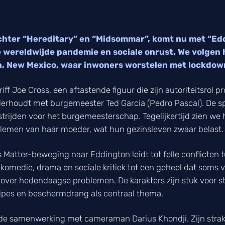
achter “Hereditary” en “Midsommar”, komt nu met “Edd
de wereldwijde pandemie en sociale onrust. We volgen 
on, New Mexico, waar inwoners worstelen met lockdow
f Joe Cross, een aftastende figuur die zijn autoriteitsrol pr
nderhoudt met burgemeester Ted Garcia (Pedro Pascal). De 
 strijden voor het burgemeesterschap. Tegelijkertijd zien we
lemen van haar moeder, wat hun gezinsleven zwaar belast.
 Matter-beweging naar Eddington leidt tot felle conflicte
er komedie, drama en sociale kritiek tot een geheel dat som
 over hedendaagse problemen. De karakters zijn stuk voor s
incipes en beschermdrang als centraal thema.
r de samenwerking met cameraman Darius Khondji. Zijn strak