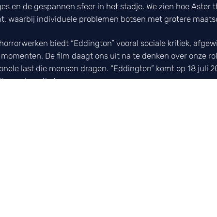
es en de gespannen sfeer in het stadje. We zien hoe Aster 
t, waarbij individuele problemen botsen met grotere maats
horrorwerken biedt “Eddington” vooral sociale kritiek, afg
omenten. De film daagt ons uit na te denken over onze rol i
ionele last die mensen dragen. “Eddington” komt op 18 juli 2
discussie ontketenen.
CAST
laatste film- en serienieuws