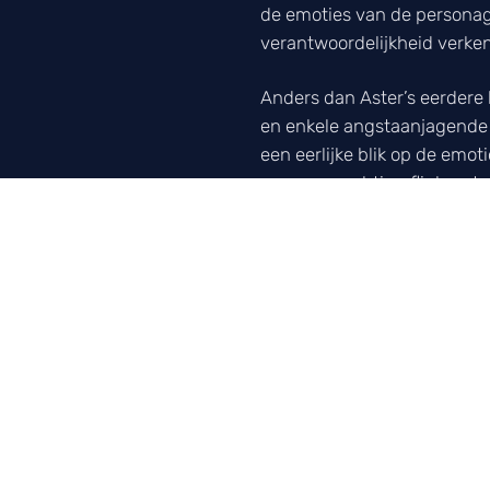
de emoties van de personag
verantwoordelijkheid verken
Anders dan Aster’s eerdere 
en enkele angstaanjagende m
een eerlijke blik op de emot
naar verwachting flink wat 
LUISTER NAAR ONZE POD
Elke week het 