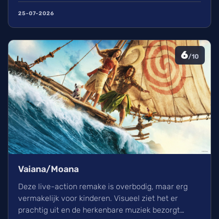
film in een indrukwekkend epos vol praktische
25-07-2026
effecten en uniek sound design.
6
/10
Vaiana/Moana
Deze live-action remake is overbodig, maar erg
vermakelijk voor kinderen. Visueel ziet het er
prachtig uit en de herkenbare muziek bezorgt