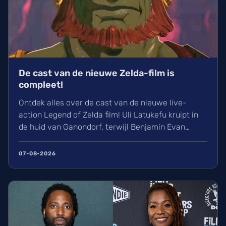
De cast van de nieuwe Zelda-film is
compleet!
Ontdek alles over de cast van de nieuwe live-
action Legend of Zelda film! Uli Latukefu kruipt in
de huid van Ganondorf, terwijl Benjamin Evan
Ainsworth en Bo Bragason de rollen van Link en
Zelda vertolken. De film, geregisseerd door Wes
07-08-2026
Ball, verschijnt op woensdag 5 mei 2027 in de
Belgische bioscoop. Wij kunnen alvast niet
wachten!