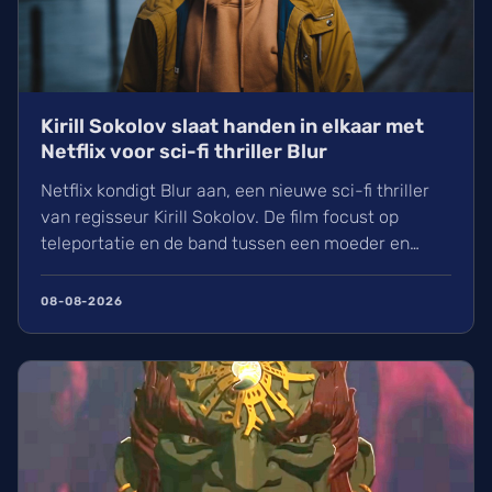
Kirill Sokolov slaat handen in elkaar met
Netflix voor sci-fi thriller Blur
Netflix kondigt Blur aan, een nieuwe sci-fi thriller
van regisseur Kirill Sokolov. De film focust op
teleportatie en de band tussen een moeder en
dochter. Na zijn succes met They Will Kill You werkt
Sokolov nu samen met productiehuis 21 Laps. Wij
08-08-2026
kijken uit naar dit nieuwe project van de filmmaker
die bekendstaat om zijn unieke visuele stijl.