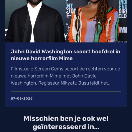
John David Washington scoort hoofdrol in
nieuwe horrorfilm Mime
Filmstudio Screen Gems scoort de rechten voor de
nieuwe horrorfilm Mime met John David
Washington. Regisseur Nikyatu Jusu leidt het
bovennatuurlijke project. Ontdek ook het laatste
nieuws over streamingtoppers zoals Hit Man en
07-08-2026
Godzilla Minus One, plus een update over het
TikTok-onderzoek en nieuwe releases zoals The
Misschien ben je ook wel
Thursday Murder Club.
geïnteresseerd in…