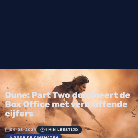
Dune: Part Two domineert de
Box Office met verbluffende
cijfers
04-03-2024
1 MIN LEESTIJD
DOOR DE CINEMATEN