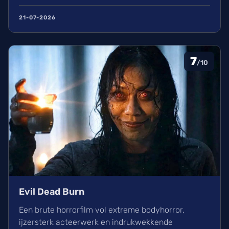
kippenvel. Hoewel de lore complex is, zorgt het
avontuur voor een heerlijke ervaring in de
21-07-2026
bioscoop.
7
/10
Evil Dead Burn
Een brute horrorfilm vol extreme bodyhorror,
ijzersterk acteerwerk en indrukwekkende