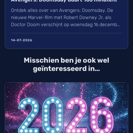
Ontdek alles over van Avengers: Doomsday. De
nieuwe Marvel-film met Robert Downey Jr. als
Doctor Doom verschijnt op woensdag 16 december
in de bioscoop. Wij kijken uit naar de cast met
onder andere Chris Hemsworth en Chris Evans. De
14-07-2026
film duurt 165 minuten en wordt geregisseerd door
de Russo-broers. Tijdens Comic-Con op 25 juli
Misschien ben je ook wel
verwachten we de eerste trailer. Ook komt
Avengers: Endgame tijdelijk terug in de zalen als
geïnteresseerd in…
Encore-versie op 25 september. Bereid je voor op
dit nieuwe hoofdstuk dat leidt naar Avengers:
Secret Wars in 2027.