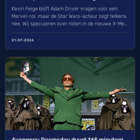
Kevin Feige blijft Adam Driver vragen voor een
Marvel-rol, maar de Star Wars-acteur zegt telkens
nee. Wij speculeren over rollen in de nieuwe X-Men
film, terwijl Driver liever kiest voor unieke
regisseurs zoals Scorsese en Spielberg. Ondanks
21-07-2026
afwijzingen voor onder meer Reed Richards, blijft
de Marvel-baas hopen op een samenwerking in de
toekomst.
Avengers: Doomsday duurt 165 minuten!