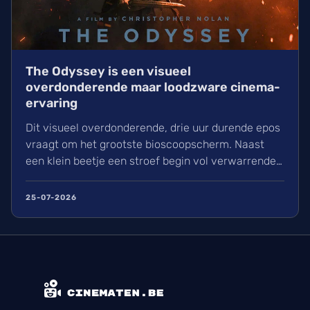
The Odyssey is een visueel
overdonderende maar loodzware cinema-
ervaring
Dit visueel overdonderende, drie uur durende epos
vraagt om het grootste bioscoopscherm. Naast
een klein beetje een stroef begin vol verwarrende
flashbacks en wisselend acteerwerk, evolueert de
film in een indrukwekkend epos vol praktische
25-07-2026
effecten en uniek sound design.