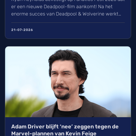
er een nieuwe Deadpool-film aankomt! Na het
enorme succes van Deadpool & Wolverine werkt
de acteur aan een nieuw script, mogelijk rond de
X-Force. Wij speculeren ook over een verschijning
21-07-2026
in Avengers: Doomsday. Ontdek hier alles wat we
tot nu toe weten over de toekomst van Wade
Wilson.
Adam Driver blijft ‘nee’ zeggen tegen de
Marvel-plannen van Kevin Feige