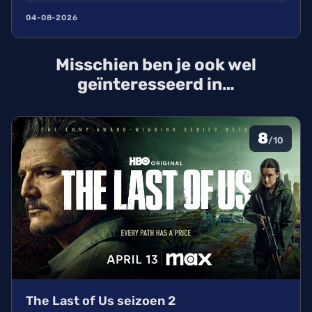
verschijnt op woensdag 15 december 2027 in de
04-08-2026
bioscoop. Ondertussen ligt TikTok onder vuur in
Europa wegens privacyschendingen. Lees hier
Misschien ben je ook wel
alles over de cast en de film.
geïnteresseerd in…
8
/10
The Last of Us seizoen 2