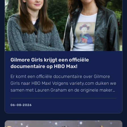
Gilmore Girls krijgt een officiële
documentaire op HBO Max!
Er komt een officiële documentaire over Gilmore
Girls naar HBO Max! Volgens variety.com duiken we
samen met Lauren Graham en de originele makers
in het ontstaan van Stars Hollow. Met nooit eerder
vertoonde beelden en verhalen van achter de
06-08-2026
schermen is dit iets waar wij alvast enorm naar
uitkijken. Een must-watch voor elke Gilmore-fan!