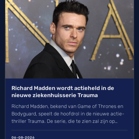
Richard Madden wordt actieheld in de
nieuwe ziekenhuisserie Trauma
Richard Madden, bekend van Game of Thrones en
Bodyguard, speelt de hoofdrol in de nieuwe actie-
thriller Trauma. De serie, die te zien zal zijn op
Paramount+, volgt een dokter die het opneemt
tegen terroristen in een Londens ziekenhuis.
06-08-2026