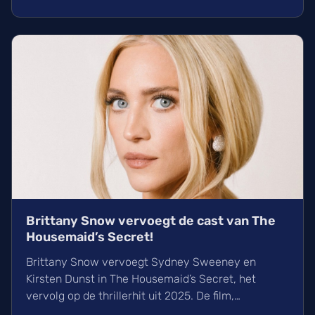
Volgens variety.com werken ook de makers van
Slow Horses mee aan dit spannende project.
Brittany Snow vervoegt de cast van The
Housemaid’s Secret!
Brittany Snow vervoegt Sydney Sweeney en
Kirsten Dunst in The Housemaid’s Secret, het
vervolg op de thrillerhit uit 2025. De film,
gebaseerd op de boeken van Freida McFadden,