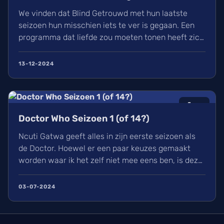
We vinden dat Blind Getrouwd met hun laatste
seizoen hun misschien iets te ver is gegaan. Een
programma dat liefde zou moeten tonen heeft zich
meer gefocust om leed. Is dit de nieuwe soort van
uitlachtelevisie?
13-12-2024
6
/10
Doctor Who Seizoen 1 (of 14?)
Ncuti Gatwa geeft alles in zijn eerste seizoen als
de Doctor. Hoewel er een paar keuzes gemaakt
worden waar ik het zelf niet mee eens ben, is deze
regeneratie van Doctor Who wel een aangename
watch met genoeg in waardoor ik elke aflevering
03-07-2024
met plezier bekeek. Ik kijk nu al uit naar zijn
volgende seizoen en alle avonturen die hij zal
beleven.