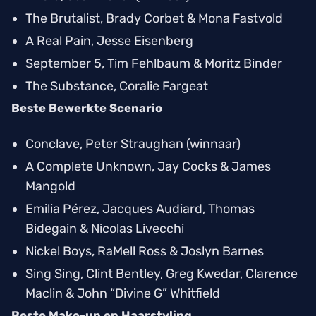
The Brutalist
, Brady Corbet & Mona Fastvold
A Real Pain
, Jesse Eisenberg
September 5
, Tim Fehlbaum & Moritz Binder
The Substance
, Coralie Fargeat
Beste Bewerkte Scenario
Conclave
, Peter Straughan (winnaar)
A Complete Unknown
, Jay Cocks & James
Mangold
Emilia Pérez
, Jacques Audiard, Thomas
Bidegain & Nicolas Livecchi
Nickel Boys
, RaMell Ross & Joslyn Barnes
Sing Sing
, Clint Bentley, Greg Kwedar, Clarence
Maclin & John “Divine G” Whitfield
Beste Make-up en Haarstyling