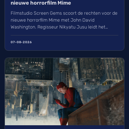
nieuwe horrorfilm Mime
Filmstudio Screen Gems scoort de rechten voor de
nieuwe horrorfilm Mime met John David
Washington. Regisseur Nikyatu Jusu leidt het
bovennatuurlijke project. Ontdek ook het laatste
nieuws over streamingtoppers zoals Hit Man en
07-08-2026
Godzilla Minus One, plus een update over het
TikTok-onderzoek en nieuwe releases zoals The
Thursday Murder Club.