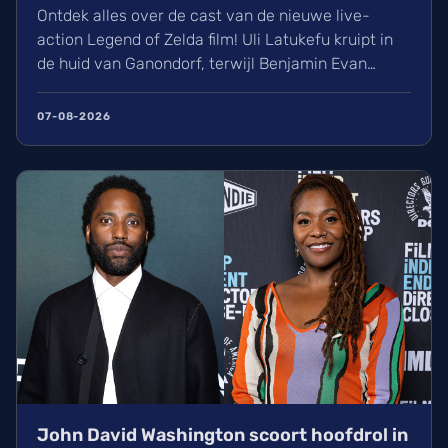
Ontdek alles over de cast van de nieuwe live-
action Legend of Zelda film! Uli Latukefu kruipt in
de huid van Ganondorf, terwijl Benjamin Evan
Ainsworth en Bo Bragason de rollen van Link en
Zelda vertolken. De film, geregisseerd door Wes
07-08-2026
Ball, verschijnt op woensdag 5 mei 2027 in de
Belgische bioscoop. Wij kunnen alvast niet
wachten!
John David Washington scoort hoofdrol in