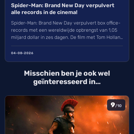
Spider-Man: Brand New Day verpulvert
alle records in de cinema!
Spider-Man: Brand New Day verpulvert box office-
records met een wereldwijde opbrengst van 1,05
miljard dollar in zes dagen. De film met Tom Holland
en Zendaya haalt hiermee bijna Avengers:
Endgame in. Volgens hollywoodreporter.com
04-08-2026
zorgden wij massaal voor uitverkochte zalen,
ondanks de hitte. Ontdek alles over de cast en de
Misschien ben je ook wel
IMAX-release.
geïnteresseerd in…
9
/10