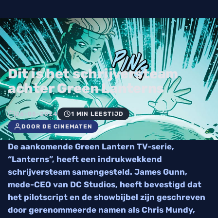
Dit is het schrijversteam
achter Green Lanterns
26-05-2024
1 MIN LEESTIJD
DOOR DE CINEMATEN
De aankomende Green Lantern TV-serie,
“Lanterns”, heeft een indrukwekkend
schrijversteam samengesteld. James Gunn,
mede-CEO van DC Studios, heeft bevestigd dat
het pilotscript en de showbijbel zijn geschreven
door gerenommeerde namen als Chris Mundy,