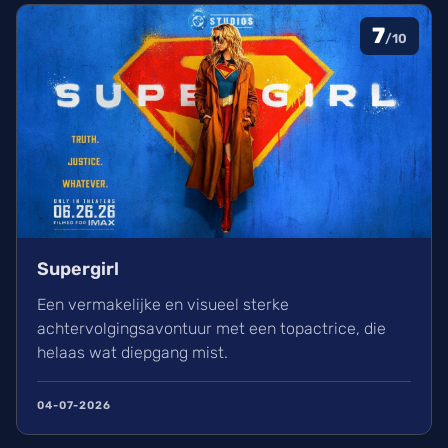
beelden en de releaseplanning van toekomstige
DC-projecten zoals Supergirl en The Batman Part
7
/10
II.
Supergirl
Een vermakelijke en visueel sterke
achtervolgingsavontuur met een topactrice, die
helaas wat diepgang mist.
04-07-2026