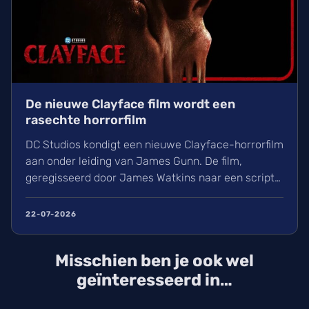
De nieuwe Clayface film wordt een
rasechte horrorfilm
DC Studios kondigt een nieuwe Clayface-horrorfilm
aan onder leiding van James Gunn. De film,
geregisseerd door James Watkins naar een script
van Mike Flanagan, volgt het duistere verhaal van
acteur Matt Hagen (Tom Rhys Harries). Na een
22-07-2026
mislukt experiment verandert zijn lichaam in klei,
wat leidt tot angstaanjagende transformaties. De
Misschien ben je ook wel
film maakt deel uit van het nieuwe DCU en
verschijnt op woensdag 21 oktober 2026 in de
geïnteresseerd in…
bioscoop. Wij blikken vooruit op de cast, de eerste