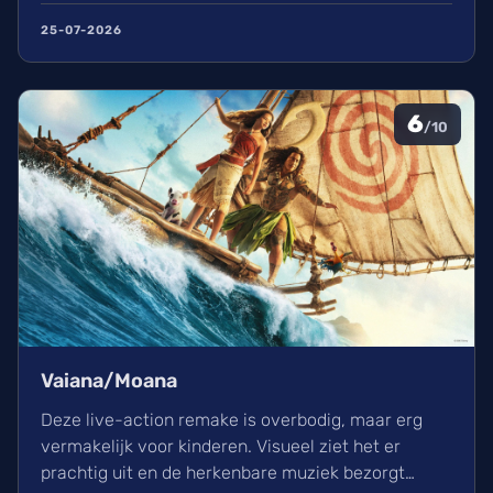
film in een indrukwekkend epos vol praktische
25-07-2026
effecten en uniek sound design.
6
/10
Vaiana/Moana
Deze live-action remake is overbodig, maar erg
vermakelijk voor kinderen. Visueel ziet het er
prachtig uit en de herkenbare muziek bezorgt