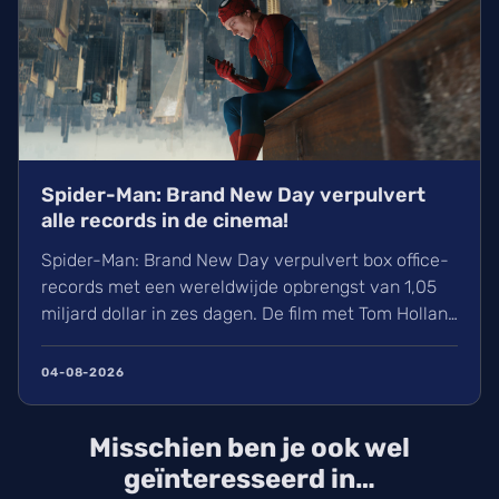
Spider-Man: Brand New Day verpulvert
alle records in de cinema!
Spider-Man: Brand New Day verpulvert box office-
records met een wereldwijde opbrengst van 1,05
miljard dollar in zes dagen. De film met Tom Holland
en Zendaya haalt hiermee bijna Avengers:
Endgame in. Volgens hollywoodreporter.com
04-08-2026
zorgden wij massaal voor uitverkochte zalen,
ondanks de hitte. Ontdek alles over de cast en de
Misschien ben je ook wel
IMAX-release.
geïnteresseerd in…