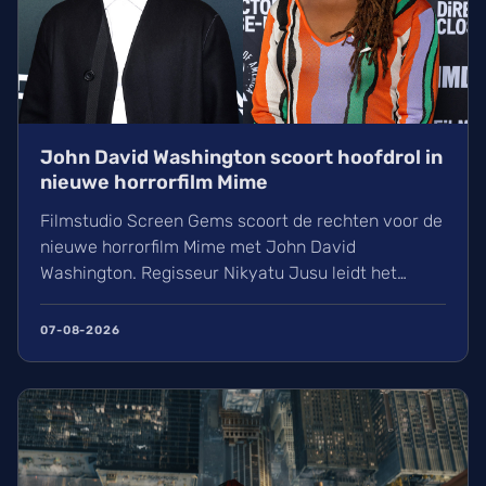
John David Washington scoort hoofdrol in
nieuwe horrorfilm Mime
Filmstudio Screen Gems scoort de rechten voor de
nieuwe horrorfilm Mime met John David
Washington. Regisseur Nikyatu Jusu leidt het
bovennatuurlijke project. Ontdek ook het laatste
nieuws over streamingtoppers zoals Hit Man en
07-08-2026
Godzilla Minus One, plus een update over het
TikTok-onderzoek en nieuwe releases zoals The
Thursday Murder Club.