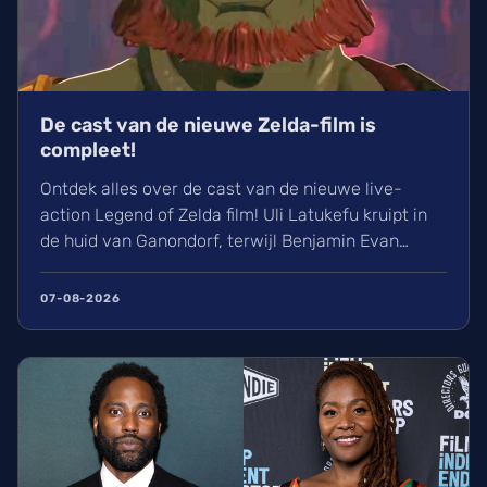
De cast van de nieuwe Zelda-film is
compleet!
Ontdek alles over de cast van de nieuwe live-
action Legend of Zelda film! Uli Latukefu kruipt in
de huid van Ganondorf, terwijl Benjamin Evan
Ainsworth en Bo Bragason de rollen van Link en
Zelda vertolken. De film, geregisseerd door Wes
07-08-2026
Ball, verschijnt op woensdag 5 mei 2027 in de
Belgische bioscoop. Wij kunnen alvast niet
wachten!