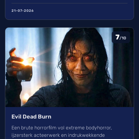
kippenvel. Hoewel de lore complex is, zorgt het
avontuur voor een heerlijke ervaring in de
21-07-2026
bioscoop.
7
/10
Evil Dead Burn
Een brute horrorfilm vol extreme bodyhorror,
ijzersterk acteerwerk en indrukwekkende