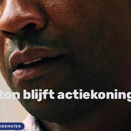
on blijft actiekonin
CINEMATEN