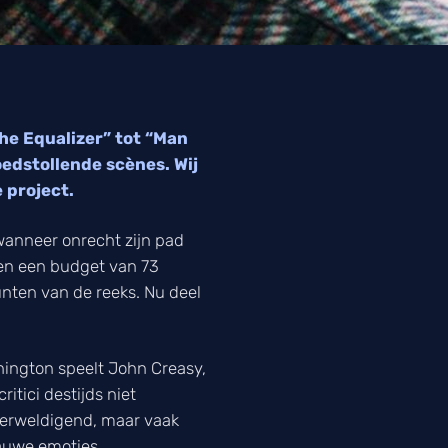
he Equalizer” tot “Man
loedstollende scènes. Wij
 project.
 wanneer onrecht zijn pad
egen een budget van 73
unten van de reeks. Nu deel
hington speelt John Creasy,
tici destijds niet
overweldigend, maar vaak
rauwe emoties.