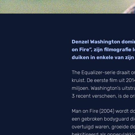
Denzel Washington domin
on Fire”, zijn filmografi
duiken in enkele van zijn
The Equalizer-serie draait 
kruist. De eerste film uit 2
miljoen. Washington’s uitstr
3 recent verscheen, is de or
Man on Fire (2004) wordt d
een gebroken bodyguard die 
overtuigd waren, groeide de 
bekritiseerd als oppervlakk