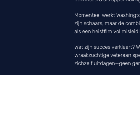
Momenteel werkt Washington 
zijn schaars, maar de comb
als een heistfilm vol misleid
Wat zijn succes verklaart?
wraakzuchtige veteraan speel
zichzelf uitdagen—geen gema
Zijn nieuwe projecten zullen
herbeleven. Want zoals McCal
doet: vooruitgang boeken, zo
LUISTER NAAR ONZE POD
Elke week het 