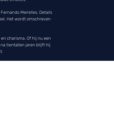
Fernando Meirelles. Details
veel. Het wordt omschreven
en charisma. Of hij nu een
 tientallen jaren blijft hij
t.
jven wij zijn oude rollen
nzel Washington al jaren