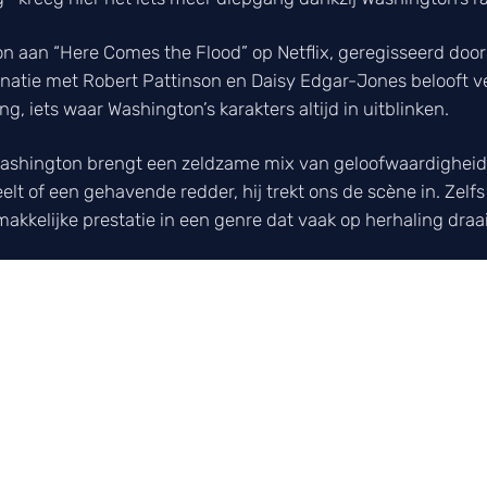
aan “Here Comes the Flood” op Netflix, geregisseerd door 
inatie met Robert Pattinson en Daisy Edgar-Jones belooft 
ing, iets waar Washington’s karakters altijd in uitblinken.
 Washington brengt een zeldzame mix van geloofwaardigheid 
t of een gehavende redder, hij trekt ons de scène in. Zelfs na
kkelijke prestatie in een genre dat vaak op herhaling draai
 ongetwijfeld opnieuw onze aandacht grijpen. Tot die tijd bli
l zegt: “Progress, not perfection.” En dat is precies wat De
nder ooit zijn perfectionisme te verliezen.
CAST
laatste film- en serienieuws