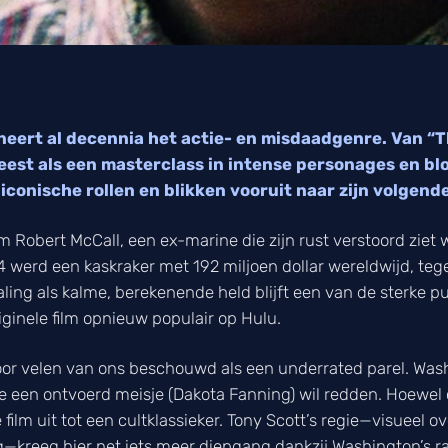
eert al decennia het actie- en misdaadgenre. Van “T
e leest als een masterclass in intense personages en b
 iconische rollen en blikken vooruit naar zijn volgende
om Robert McCall, een ex-marine die zijn rust verstoord ziet
014 werd een kaskraker met 192 miljoen dollar wereldwijd, t
aling als kalme, berekenende held blijft een van de sterke p
iginele film opnieuw populair op Hulu.
oor velen van ons beschouwd als een underrated parel. Was
een ontvoerd meisje (Dakota Fanning) wil redden. Hoewel cri
film uit tot een cultklassieker. Tony Scott’s regie—visueel 
ig—kreeg hier net iets meer diepgang dankzij Washington’s 