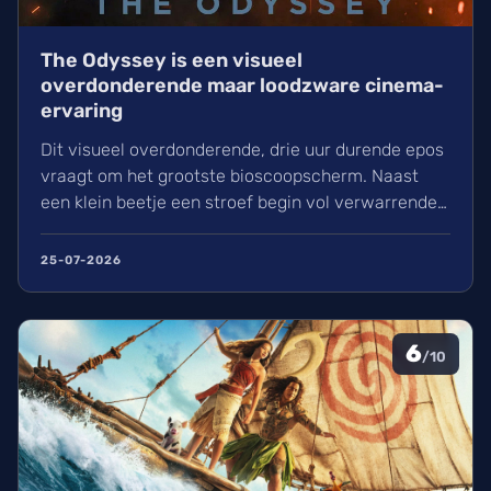
The Odyssey is een visueel
overdonderende maar loodzware cinema-
ervaring
Dit visueel overdonderende, drie uur durende epos
vraagt om het grootste bioscoopscherm. Naast
een klein beetje een stroef begin vol verwarrende
flashbacks en wisselend acteerwerk, evolueert de
film in een indrukwekkend epos vol praktische
25-07-2026
effecten en uniek sound design.
6
/10