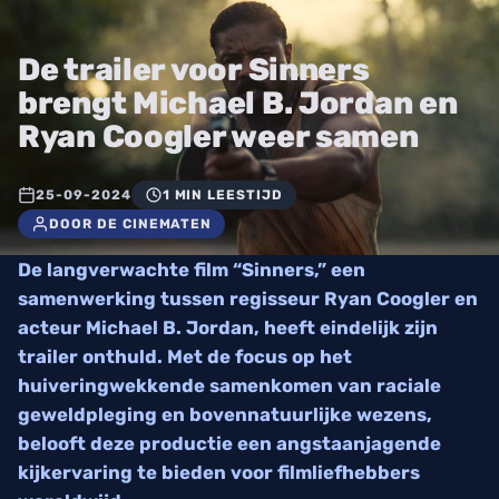
De trailer voor Sinners
brengt Michael B. Jordan en
Ryan Coogler weer samen
25-09-2024
1 MIN LEESTIJD
DOOR DE CINEMATEN
De langverwachte film “Sinners,” een
samenwerking tussen regisseur Ryan Coogler en
acteur Michael B. Jordan, heeft eindelijk zijn
trailer onthuld. Met de focus op het
huiveringwekkende samenkomen van raciale
geweldpleging en bovennatuurlijke wezens,
belooft deze productie een angstaanjagende
kijkervaring te bieden voor filmliefhebbers