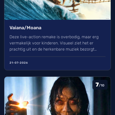
Vaiana/Moana
Deze live-action remake is overbodig, maar erg
vermakelijk voor kinderen. Visueel ziet het er
prachtig uit en de herkenbare muziek bezorgt
kippenvel. Hoewel de lore complex is, zorgt het
avontuur voor een heerlijke ervaring in de
21-07-2026
bioscoop.
7
/10