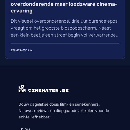
overdonderende maar loodzware cinema-
ervaring
Dit visueel overdonderende, drie uur durende epos
vraagt om het grootste bioscoopscherm. Naast
een klein beetje een stroef begin vol verwarrende
flashbacks en wisselend acteerwerk, evolueert de
film in een indrukwekkend epos vol praktische
25-07-2026
effecten en uniek sound design.
Jouw dagelijkse dosis film- en seriekenners.
Nieuws, reviews, en diepgaande artikelen voor de
echte liefhebber.