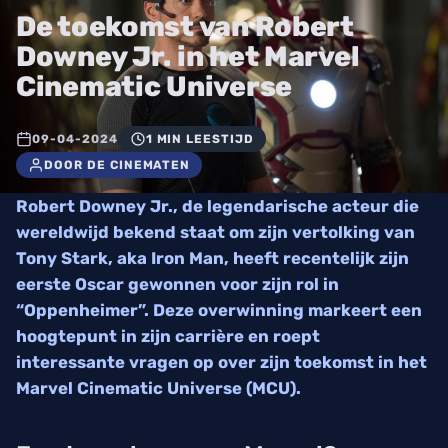
De toekomst van Robert
Downey Jr. in het Marvel
Cinematic Universe
09-04-2024
1 MIN LEESTIJD
DOOR DE CINEMATEN
Robert Downey Jr., de legendarische acteur die
wereldwijd bekend staat om zijn vertolking van
Tony Stark, aka Iron Man, heeft recentelijk zijn
eerste Oscar gewonnen voor zijn rol in
“Oppenheimer”. Deze overwinning markeert een
hoogtepunt in zijn carrière en roept
interessante vragen op over zijn toekomst in het
Marvel Cinematic Universe (MCU).