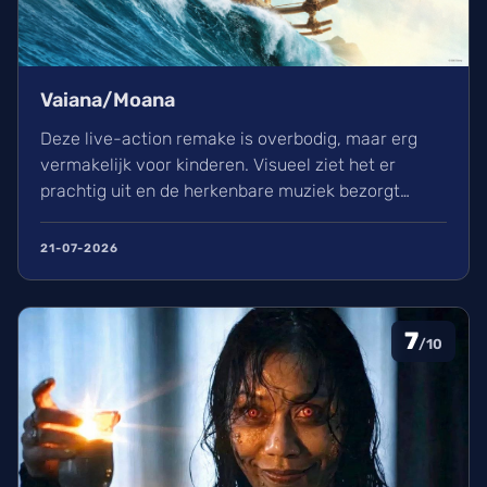
Vaiana/Moana
Deze live-action remake is overbodig, maar erg
vermakelijk voor kinderen. Visueel ziet het er
prachtig uit en de herkenbare muziek bezorgt
kippenvel. Hoewel de lore complex is, zorgt het
avontuur voor een heerlijke ervaring in de
21-07-2026
bioscoop.
7
/10