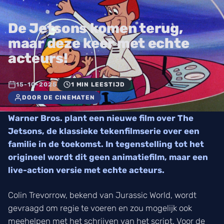
De Jetsons komen terug,
maar deze keer met echte
acteurs!
15-10-2025
1 MIN LEESTIJD
DOOR DE CINEMATEN
Warner Bros. plant een nieuwe film over The
Jetsons, de klassieke tekenfilmserie over een
familie in de toekomst. In tegenstelling tot het
origineel wordt dit geen animatiefilm, maar een
live-action versie met echte acteurs.
Colin Trevorrow, bekend van Jurassic World, wordt
gevraagd om regie te voeren en zou mogelijk ook
meehelpen met het schrijven van het script. Voor de