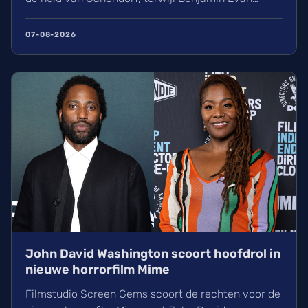
Ainsworth en Bo Bragason de rollen van Link en
Zelda vertolken. De film, geregisseerd door Wes
07-08-2026
Ball, verschijnt op woensdag 5 mei 2027 in de
Belgische bioscoop. Wij kunnen alvast niet
wachten!
John David Washington scoort hoofdrol in
nieuwe horrorfilm Mime
Filmstudio Screen Gems scoort de rechten voor de