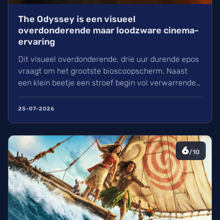
The Odyssey is een visueel
overdonderende maar loodzware cinema-
ervaring
Dit visueel overdonderende, drie uur durende epos
vraagt om het grootste bioscoopscherm. Naast
een klein beetje een stroef begin vol verwarrende
flashbacks en wisselend acteerwerk, evolueert de
film in een indrukwekkend epos vol praktische
25-07-2026
effecten en uniek sound design.
6
/10