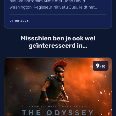
nieuwe horrorfilm Mime met John David
Washington. Regisseur Nikyatu Jusu leidt het
bovennatuurlijke project. Ontdek ook het laatste
nieuws over streamingtoppers zoals Hit Man en
07-08-2026
Godzilla Minus One, plus een update over het
TikTok-onderzoek en nieuwe releases zoals The
Misschien ben je ook wel
Thursday Murder Club.
geïnteresseerd in…
9
/10