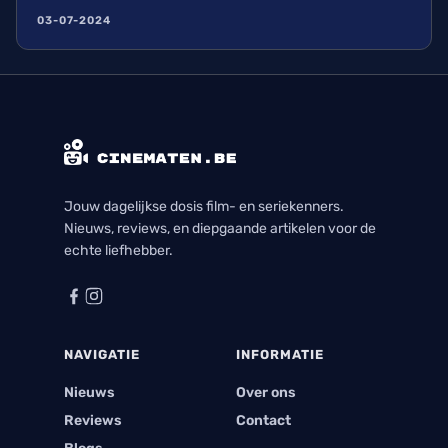
watch met genoeg in waardoor ik elke aflevering
03-07-2024
met plezier bekeek. Ik kijk nu al uit naar zijn
volgende seizoen en alle avonturen die hij zal
beleven.
Jouw dagelijkse dosis film- en seriekenners.
Nieuws, reviews, en diepgaande artikelen voor de
echte liefhebber.
NAVIGATIE
INFORMATIE
Nieuws
Over ons
Reviews
Contact