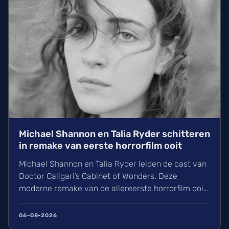
Michael Shannon en Talia Ryder schitteren
in remake van eerste horrorfilm ooit
Michael Shannon en Talia Ryder leiden de cast van
Doctor Caligari’s Cabinet of Wonders. Deze
moderne remake van de allereerste horrorfilm ooit
is zojuist ingeblikt in Duitsland. Onder regie van
John Erick Dowdle volgen wij het mysterie rond
06-08-2026
een hypnotiseur en een verdwijning. Ontdek hier