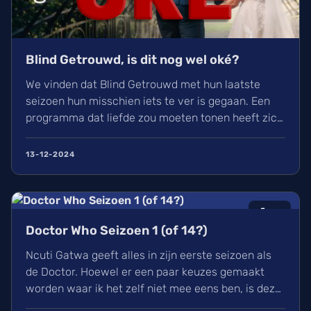
Blind Getrouwd, is dit nog wel oké?
We vinden dat Blind Getrouwd met hun laatste
seizoen hun misschien iets te ver is gegaan. Een
programma dat liefde zou moeten tonen heeft zich
meer gefocust om leed. Is dit de nieuwe soort van
uitlachtelevisie?
13-12-2024
6
/10
Doctor Who Seizoen 1 (of 14?)
Ncuti Gatwa geeft alles in zijn eerste seizoen als
de Doctor. Hoewel er een paar keuzes gemaakt
worden waar ik het zelf niet mee eens ben, is deze
regeneratie van Doctor Who wel een aangename