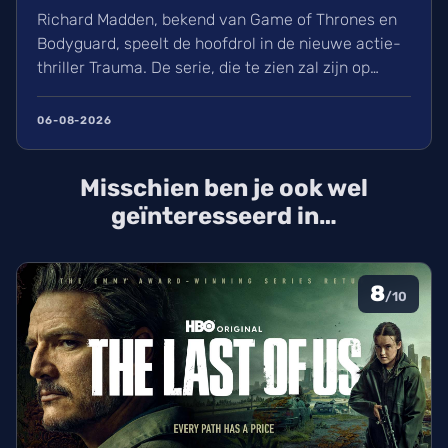
Richard Madden, bekend van Game of Thrones en
Bodyguard, speelt de hoofdrol in de nieuwe actie-
thriller Trauma. De serie, die te zien zal zijn op
Paramount+, volgt een dokter die het opneemt
tegen terroristen in een Londens ziekenhuis.
06-08-2026
Volgens variety.com werken ook de makers van
Slow Horses mee aan dit spannende project.
Misschien ben je ook wel
geïnteresseerd in…
8
/10