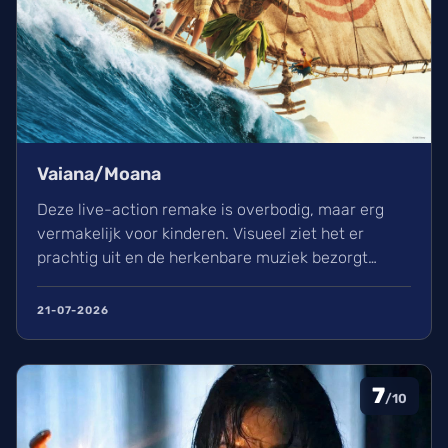
Vaiana/Moana
Deze live-action remake is overbodig, maar erg
vermakelijk voor kinderen. Visueel ziet het er
prachtig uit en de herkenbare muziek bezorgt
kippenvel. Hoewel de lore complex is, zorgt het
avontuur voor een heerlijke ervaring in de
21-07-2026
bioscoop.
7
/10