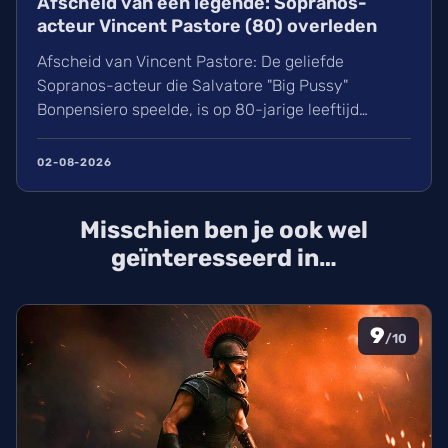
Afscheid van een legende: Sopranos-
acteur Vincent Pastore (80) overleden
Afscheid van Vincent Pastore: De geliefde
Sopranos-acteur die Salvatore "Big Pussy"
Bonpensiero speelde, is op 80-jarige leeftijd
overleden. Ontdek meer over zijn indrukwekkende
carrière van nachtclubeigenaar tot maffia-icoon en
02-08-2026
Broadway-ster. Wij blikken terug op het leven van
deze karakteracteur die een natuurlijke dood stierf
Misschien ben je ook wel
in New York.
geïnteresseerd in…
9
/10