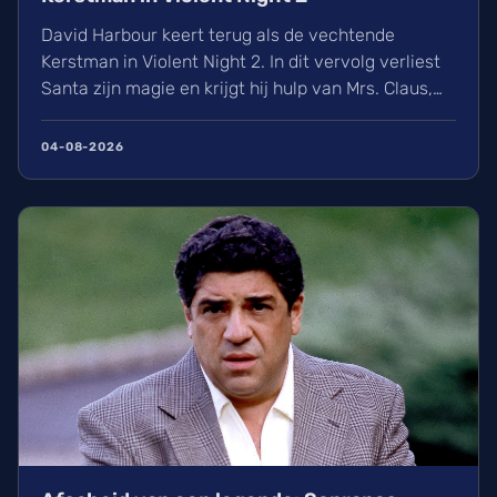
David Harbour keert terug als de vechtende
Kerstman in Violent Night 2. In dit vervolg verliest
Santa zijn magie en krijgt hij hulp van Mrs. Claus,
gespeeld door Kristen Bell. Ontdek alles over de
nieuwe cast met Jared Harris, het Viking-verleden
04-08-2026
van Santa en de releasedatum van deze actievolle
kerstfilm in de Belgische bioscopen.