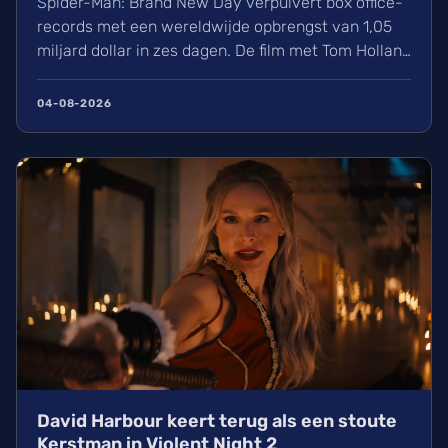
Spider-Man: Brand New Day verpulvert box office-
records met een wereldwijde opbrengst van 1,05
miljard dollar in zes dagen. De film met Tom Holland
en Zendaya haalt hiermee bijna Avengers:
Endgame in. Volgens hollywoodreporter.com
04-08-2026
zorgden wij massaal voor uitverkochte zalen,
ondanks de hitte. Ontdek alles over de cast en de
IMAX-release.
David Harbour keert terug als een stoute
Kerstman in Violent Night 2