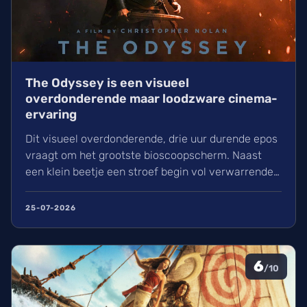
The Odyssey is een visueel
overdonderende maar loodzware cinema-
ervaring
Dit visueel overdonderende, drie uur durende epos
vraagt om het grootste bioscoopscherm. Naast
een klein beetje een stroef begin vol verwarrende
flashbacks en wisselend acteerwerk, evolueert de
film in een indrukwekkend epos vol praktische
25-07-2026
effecten en uniek sound design.
6
/10