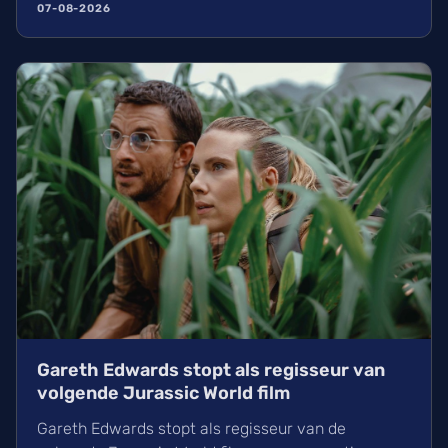
al 30% van de film opgenomen. Wij kunnen de
07-08-2026
nieuwe film over de King of Pop rond eind 2027 of
begin 2028 in de zalen verwachten.
Gareth Edwards stopt als regisseur van
volgende Jurassic World film
Gareth Edwards stopt als regisseur van de