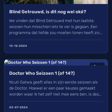
Blind Getrouwd, is dit nog wel oké?
We vinden dat Blind Getrouwd met hun laatste
seizoen hun misschien iets te ver is gegaan. Een
programma dat liefde zou moeten tonen heeft zich
meer gefocust om leed. Is dit de nieuwe soort van
uitlachtelevisie?
13-12-2024
6
/10
Doctor Who Seizoen 1 (of 14?)
Ncuti Gatwa geeft alles in zijn eerste seizoen als
de Doctor. Hoewel er een paar keuzes gemaakt
worden waar ik het zelf niet mee eens ben, is deze
regeneratie van Doctor Who wel een aangename
watch met genoeg in waardoor ik elke aflevering
03-07-2024