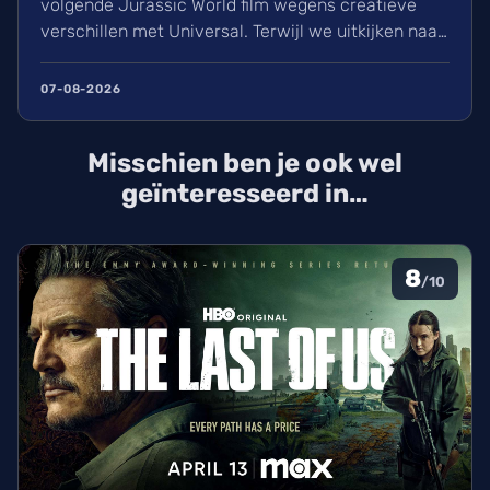
volgende Jurassic World film wegens creatieve
verschillen met Universal. Terwijl we uitkijken naar
het vervolg op Rebirth (2025), is de zoektocht naar
een nieuwe leider voor de film van 2027 gestart.
07-08-2026
David Koepp schrijft het script en de sterrencast
met Scarlett Johansson keert waarschijnlijk terug.
Misschien ben je ook wel
geïnteresseerd in…
8
/10