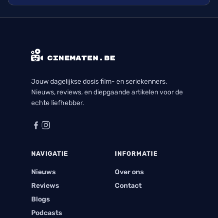
met plezier bekeek. Ik kijk nu al uit naar zijn
volgende seizoen en alle avonturen die hij zal
beleven.
Jouw dagelijkse dosis film- en seriekenners.
Nieuws, reviews, en diepgaande artikelen voor de
echte liefhebber.
NAVIGATIE
INFORMATIE
Nieuws
Over ons
Reviews
Contact
Blogs
Podcasts