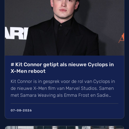
# Kit Connor getipt als nieuwe Cyclops in
X-Men reboot
Kit Connor is in gesprek voor de rol van Cyclops in
de nieuwe X-Men film van Marvel Studios. Samen
met Samara Weaving als Emma Frost en Sadie
Sink als Jean Grey krijgt het nieuwe
mutantenteam stilaan vorm. Wij kijken uit naar
07-08-2026
deze reboot onder regie van Jake Schreier, die
volgt op de grote gebeurtenissen in Avengers: