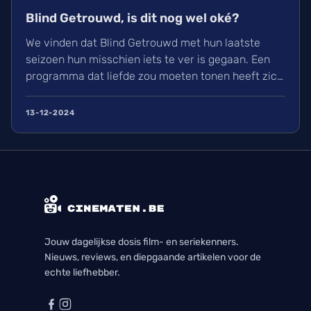
Blind Getrouwd, is dit nog wel oké?
We vinden dat Blind Getrouwd met hun laatste
seizoen hun misschien iets te ver is gegaan. Een
programma dat liefde zou moeten tonen heeft zich
meer gefocust om leed. Is dit de nieuwe soort van
uitlachtelevisie?
13-12-2024
Jouw dagelijkse dosis film- en seriekenners.
Nieuws, reviews, en diepgaande artikelen voor de
echte liefhebber.