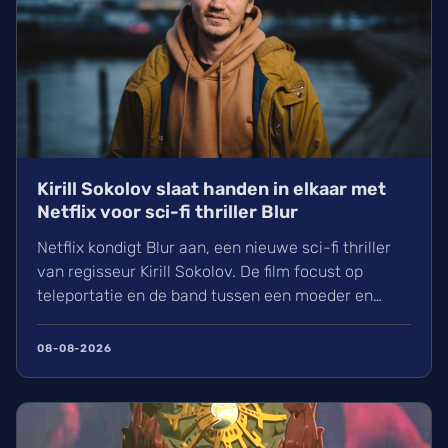
Kirill Sokolov slaat handen in elkaar met
Netflix voor sci-fi thriller Blur
Netflix kondigt Blur aan, een nieuwe sci-fi thriller
van regisseur Kirill Sokolov. De film focust op
teleportatie en de band tussen een moeder en
dochter. Na zijn succes met They Will Kill You werkt
Sokolov nu samen met productiehuis 21 Laps. Wij
08-08-2026
kijken uit naar dit nieuwe project van de filmmaker
die bekendstaat om zijn unieke visuele stijl.