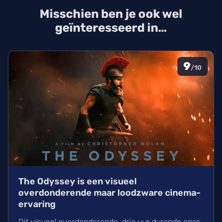
TikTok-onderzoek en nieuwe releases zoals The
Misschien ben je ook wel
Thursday Murder Club.
geïnteresseerd in…
9
/10
The Odyssey is een visueel
overdonderende maar loodzware cinema-
ervaring
Dit visueel overdonderende, drie uur durende epos