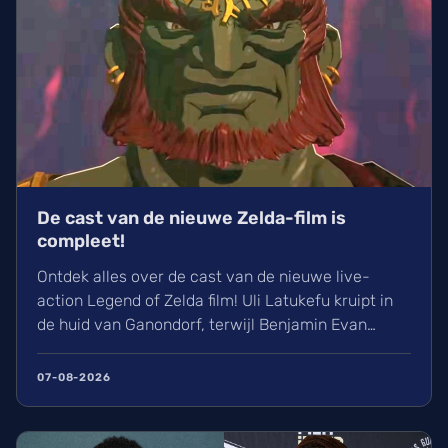
De cast van de nieuwe Zelda-film is
compleet!
Ontdek alles over de cast van de nieuwe live-
action Legend of Zelda film! Uli Latukefu kruipt in
de huid van Ganondorf, terwijl Benjamin Evan
Ainsworth en Bo Bragason de rollen van Link en
Zelda vertolken. De film, geregisseerd door Wes
07-08-2026
Ball, verschijnt op woensdag 5 mei 2027 in de
Belgische bioscoop. Wij kunnen alvast niet
wachten!