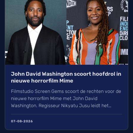
John David Washington scoort hoofdrol in
nieuwe horrorfilm Mime
Filmstudio Screen Gems scoort de rechten voor de
nieuwe horrorfilm Mime met John David
Washington. Regisseur Nikyatu Jusu leidt het
bovennatuurlijke project. Ontdek ook het laatste
nieuws over streamingtoppers zoals Hit Man en
07-08-2026
Godzilla Minus One, plus een update over het