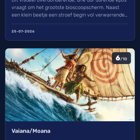
vraagt om het grootste bioscoopscherm. Naast
een klein beetje een stroef begin vol verwarrende
flashbacks en wisselend acteerwerk, evolueert de
film in een indrukwekkend epos vol praktische
25-07-2026
effecten en uniek sound design.
6
/10
Vaiana/Moana