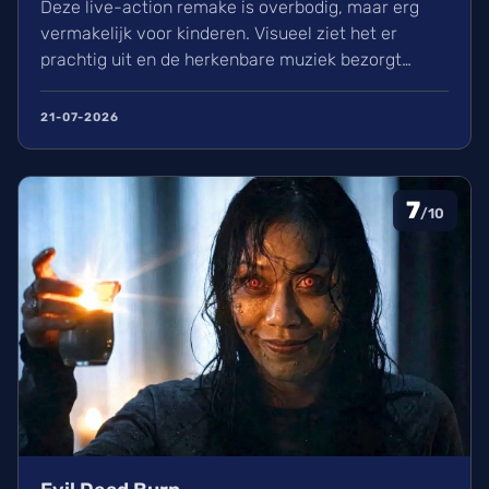
Deze live-action remake is overbodig, maar erg
vermakelijk voor kinderen. Visueel ziet het er
prachtig uit en de herkenbare muziek bezorgt
kippenvel. Hoewel de lore complex is, zorgt het
avontuur voor een heerlijke ervaring in de
21-07-2026
bioscoop.
7
/10