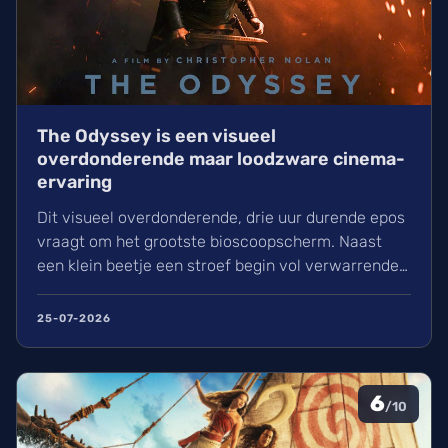
The Odyssey is een visueel
overdonderende maar loodzware cinema-
ervaring
Dit visueel overdonderende, drie uur durende epos
vraagt om het grootste bioscoopscherm. Naast
een klein beetje een stroef begin vol verwarrende
flashbacks en wisselend acteerwerk, evolueert de
film in een indrukwekkend epos vol praktische
25-07-2026
effecten en uniek sound design.
6
/10