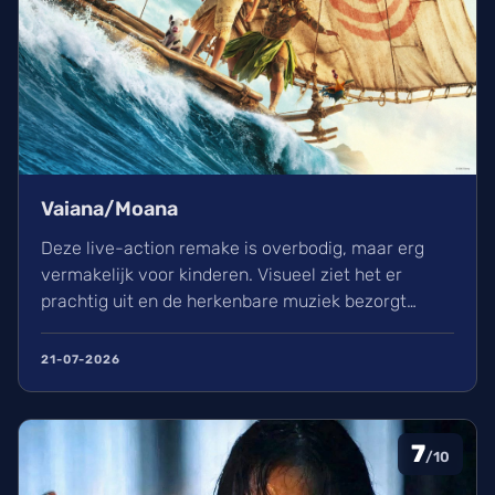
Vaiana/Moana
Deze live-action remake is overbodig, maar erg
vermakelijk voor kinderen. Visueel ziet het er
prachtig uit en de herkenbare muziek bezorgt
kippenvel. Hoewel de lore complex is, zorgt het
avontuur voor een heerlijke ervaring in de
21-07-2026
bioscoop.
7
/10