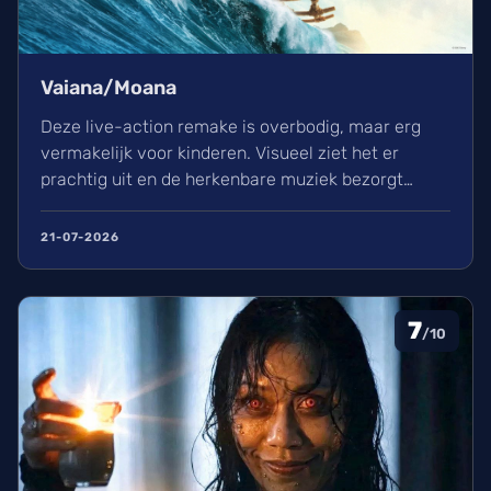
Vaiana/Moana
Deze live-action remake is overbodig, maar erg
vermakelijk voor kinderen. Visueel ziet het er
prachtig uit en de herkenbare muziek bezorgt
kippenvel. Hoewel de lore complex is, zorgt het
avontuur voor een heerlijke ervaring in de
21-07-2026
bioscoop.
7
/10