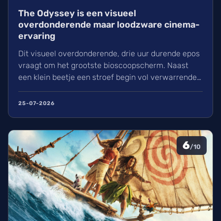
The Odyssey is een visueel
overdonderende maar loodzware cinema-
ervaring
Dit visueel overdonderende, drie uur durende epos
vraagt om het grootste bioscoopscherm. Naast
een klein beetje een stroef begin vol verwarrende
flashbacks en wisselend acteerwerk, evolueert de
film in een indrukwekkend epos vol praktische
25-07-2026
effecten en uniek sound design.
6
/10