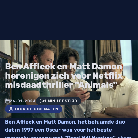
Ben Affleck en Matt Damon
herenigen zich voor Netflix
misdaadthriller "Animals"
26-01-2024
1 MIN LEESTIJD
DOOR DE CINEMATEN
Ben Affleck en Matt Damon, het befaamde duo
dat in 1997 een Oscar won voor het beste
originele scenario met “Good Will Hunting”, slaan