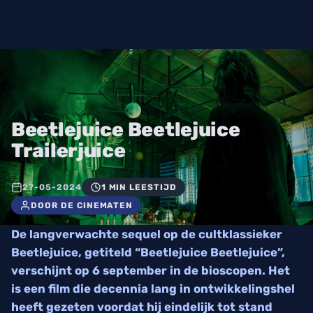
Beetlejuice Beetlejuice
Trailerjuice
27-05-2024
1 MIN LEESTIJD
DOOR DE CINEMATEN
De langverwachte sequel op de cultklassieker
Beetlejuice, getiteld “Beetlejuice Beetlejuice”,
verschijnt op 6 september in de bioscopen. Het
is een film die decennia lang in ontwikkelingshel
heeft gezeten voordat hij eindelijk tot stand