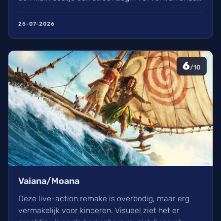
flashbacks en wisselend acteerwerk, evolueert de
film in een indrukwekkend epos vol praktische
25-07-2026
effecten en uniek sound design.
6
/10
Vaiana/Moana
Deze live-action remake is overbodig, maar erg
vermakelijk voor kinderen. Visueel ziet het er