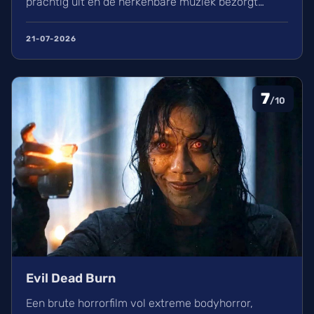
prachtig uit en de herkenbare muziek bezorgt
kippenvel. Hoewel de lore complex is, zorgt het
avontuur voor een heerlijke ervaring in de
21-07-2026
bioscoop.
7
/10
Evil Dead Burn
Een brute horrorfilm vol extreme bodyhorror,