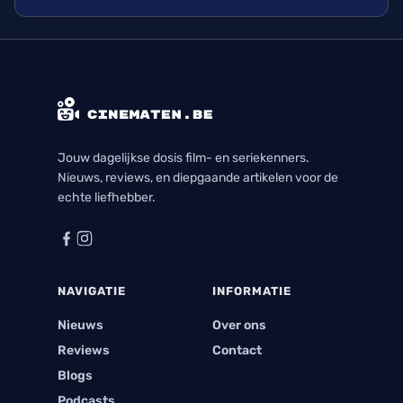
met plezier bekeek. Ik kijk nu al uit naar zijn
volgende seizoen en alle avonturen die hij zal
beleven.
Jouw dagelijkse dosis film- en seriekenners.
Nieuws, reviews, en diepgaande artikelen voor de
echte liefhebber.
NAVIGATIE
INFORMATIE
Nieuws
Over ons
Reviews
Contact
Blogs
Podcasts