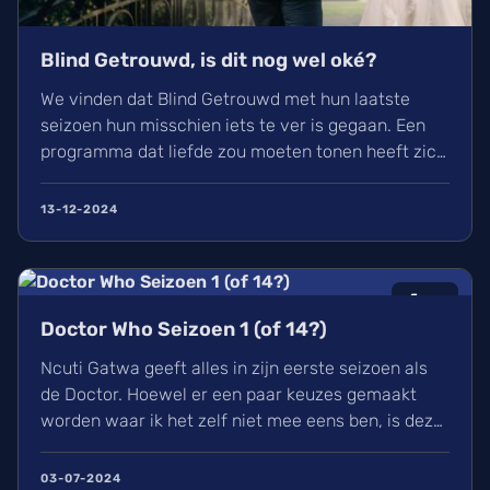
Blind Getrouwd, is dit nog wel oké?
We vinden dat Blind Getrouwd met hun laatste
seizoen hun misschien iets te ver is gegaan. Een
programma dat liefde zou moeten tonen heeft zich
meer gefocust om leed. Is dit de nieuwe soort van
uitlachtelevisie?
13-12-2024
6
/10
Doctor Who Seizoen 1 (of 14?)
Ncuti Gatwa geeft alles in zijn eerste seizoen als
de Doctor. Hoewel er een paar keuzes gemaakt
worden waar ik het zelf niet mee eens ben, is deze
regeneratie van Doctor Who wel een aangename
watch met genoeg in waardoor ik elke aflevering
03-07-2024