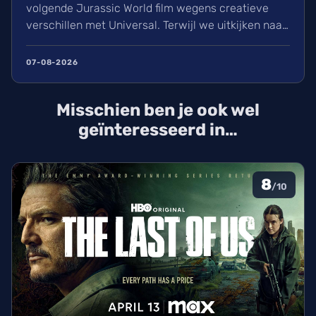
volgende Jurassic World film wegens creatieve
verschillen met Universal. Terwijl we uitkijken naar
het vervolg op Rebirth (2025), is de zoektocht naar
een nieuwe leider voor de film van 2027 gestart.
07-08-2026
David Koepp schrijft het script en de sterrencast
met Scarlett Johansson keert waarschijnlijk terug.
Misschien ben je ook wel
geïnteresseerd in…
8
/10