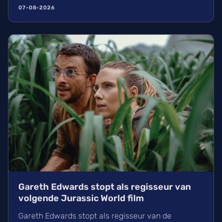
al 30% van de film opgenomen. Wij kunnen de
07-08-2026
nieuwe film over de King of Pop rond eind 2027 of
begin 2028 in de zalen verwachten.
Gareth Edwards stopt als regisseur van
volgende Jurassic World film
Gareth Edwards stopt als regisseur van de