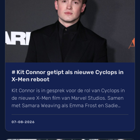
# Kit Connor getipt als nieuwe Cyclops in
X-Men reboot
Kit Connor is in gesprek voor de rol van Cyclops in
de nieuwe X-Men film van Marvel Studios. Samen
met Samara Weaving als Emma Frost en Sadie
Sink als Jean Grey krijgt het nieuwe
mutantenteam stilaan vorm. Wij kijken uit naar
07-08-2026
deze reboot onder regie van Jake Schreier, die
volgt op de grote gebeurtenissen in Avengers: