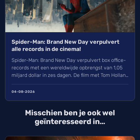
Spider-Man: Brand New Day verpulvert
alle records in de cinema!
Spider-Man: Brand New Day verpulvert box office-
records met een wereldwijde opbrengst van 1,05
miljard dollar in zes dagen. De film met Tom Holland
en Zendaya haalt hiermee bijna Avengers:
Endgame in. Volgens hollywoodreporter.com
04-08-2026
zorgden wij massaal voor uitverkochte zalen,
ondanks de hitte. Ontdek alles over de cast en de
Misschien ben je ook wel
IMAX-release.
geïnteresseerd in…