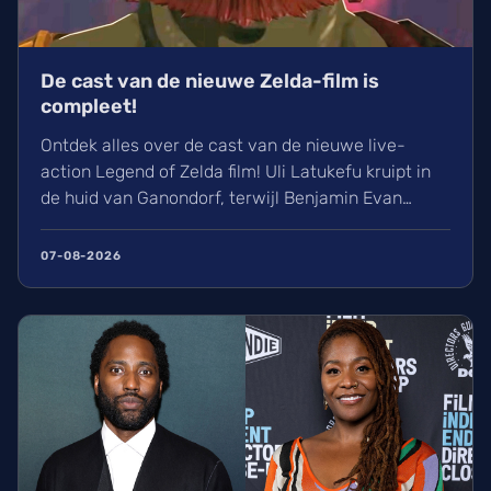
De cast van de nieuwe Zelda-film is
compleet!
Ontdek alles over de cast van de nieuwe live-
action Legend of Zelda film! Uli Latukefu kruipt in
de huid van Ganondorf, terwijl Benjamin Evan
Ainsworth en Bo Bragason de rollen van Link en
Zelda vertolken. De film, geregisseerd door Wes
07-08-2026
Ball, verschijnt op woensdag 5 mei 2027 in de
Belgische bioscoop. Wij kunnen alvast niet
wachten!