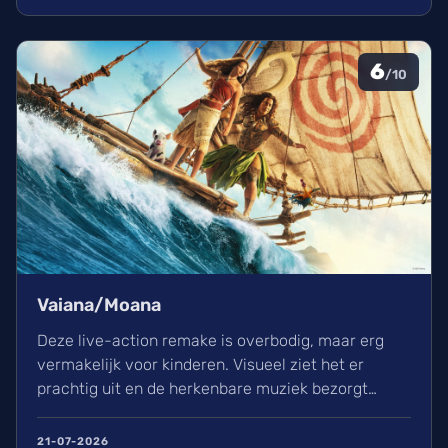
effecten en uniek sound design.
6
/10
Vaiana/Moana
Deze live-action remake is overbodig, maar erg
vermakelijk voor kinderen. Visueel ziet het er
prachtig uit en de herkenbare muziek bezorgt
kippenvel. Hoewel de lore complex is, zorgt het
avontuur voor een heerlijke ervaring in de
21-07-2026