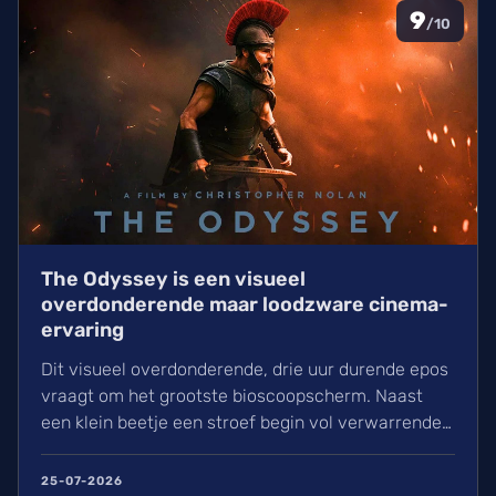
9
/10
The Odyssey is een visueel
overdonderende maar loodzware cinema-
ervaring
Dit visueel overdonderende, drie uur durende epos
vraagt om het grootste bioscoopscherm. Naast
een klein beetje een stroef begin vol verwarrende
flashbacks en wisselend acteerwerk, evolueert de
film in een indrukwekkend epos vol praktische
25-07-2026