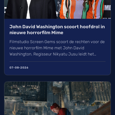
John David Washington scoort hoofdrol in
nieuwe horrorfilm Mime
Filmstudio Screen Gems scoort de rechten voor de
nieuwe horrorfilm Mime met John David
Washington. Regisseur Nikyatu Jusu leidt het
bovennatuurlijke project. Ontdek ook het laatste
nieuws over streamingtoppers zoals Hit Man en
07-08-2026
Godzilla Minus One, plus een update over het
TikTok-onderzoek en nieuwe releases zoals The
Thursday Murder Club.